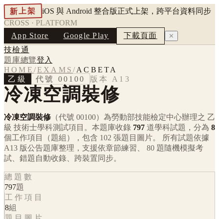
新上架
iOS 與 Android 整合版正式上架，跨平台資料同步
CROSS · PLATFORM
App Store
Google Play
下載頁面
✕
技檢通
題庫總覽
登入
HOME
/
EXAMS
/
ACBETA
乙級
代號
00100
版本
A13
冷凍空調裝修
冷凍空調裝修
（代號 00100）
為勞動部技能檢定中心辦理之
乙
級
技術士學科測試項目。本題庫收錄
797
道學科試題，分為
8
個工作項目（題組），包含
102
張題目圖片。 所有試題依據
A13
版公告題庫整理，支援依章節練習、 80 題隨機模擬考
試、錯題自動收錄、跨裝置同步。
總題數
797
題
工作項目
8
組
題目圖片