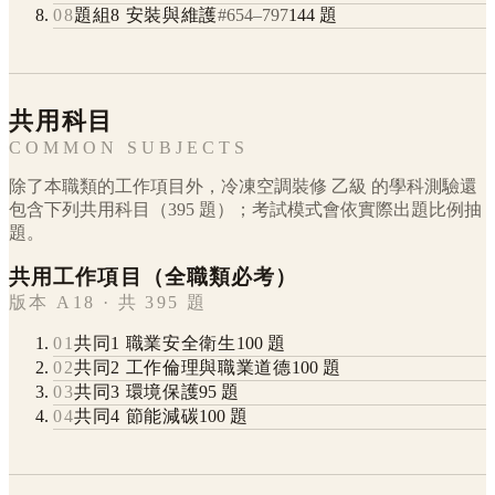
08
題組8 安裝與維護
#
654
–
797
144
題
共用科目
COMMON SUBJECTS
除了本職類的工作項目外，
冷凍空調裝修
乙級
的學科測驗還
包含下列共用科目（
395
題）；考試模式會依實際出題比例抽
題。
共用工作項目（全職類必考）
版本 A18 · 共 395 題
01
共同1 職業安全衛生
100
題
02
共同2 工作倫理與職業道德
100
題
03
共同3 環境保護
95
題
04
共同4 節能減碳
100
題