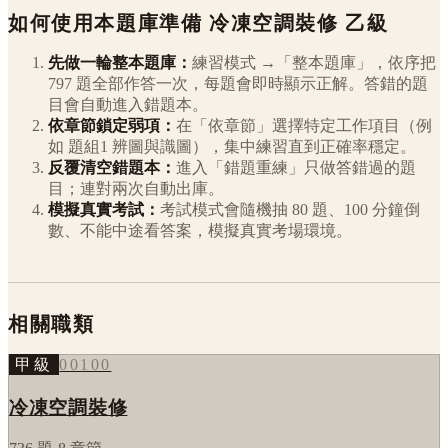
如何使用本題庫準備
冷凍空調裝修
乙級
先做一輪整本題庫：
練習模式 →「整本題庫」，依序把
797
題全部作答一次，每題會即時顯示正解。答錯的題
目會自動進入錯題本。
依章節鎖定弱項：
在「依章節」選擇特定工作項目（例
如
題組1 辨圖與識圖
），集中練習直到正確率穩定。
反覆清空錯題本：
進入「錯題重練」只做答錯過的題
目；連對兩次自動出庫。
模擬真實考試：
考試模式會隨機抽 80 題、100 分鐘倒
數、不能中途看答案，模擬真實考場環境。
相關職類
甲級
00100
冷凍空調裝修