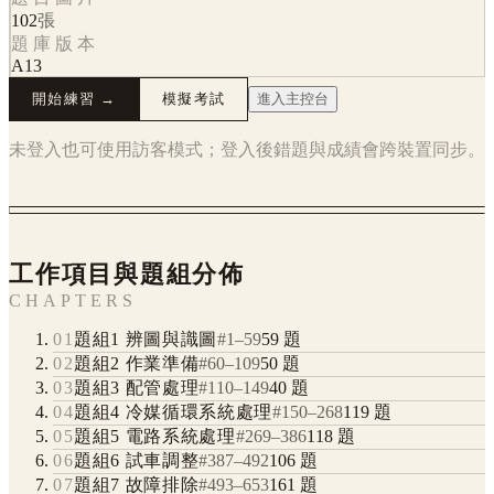
102
張
題庫版本
A13
開始練習 →
模擬考試
進入主控台
未登入也可使用訪客模式；登入後錯題與成績會跨裝置同步。
工作項目與題組分佈
CHAPTERS
01
題組1 辨圖與識圖
#
1
–
59
59
題
02
題組2 作業準備
#
60
–
109
50
題
03
題組3 配管處理
#
110
–
149
40
題
04
題組4 冷媒循環系統處理
#
150
–
268
119
題
05
題組5 電路系統處理
#
269
–
386
118
題
06
題組6 試車調整
#
387
–
492
106
題
07
題組7 故障排除
#
493
–
653
161
題