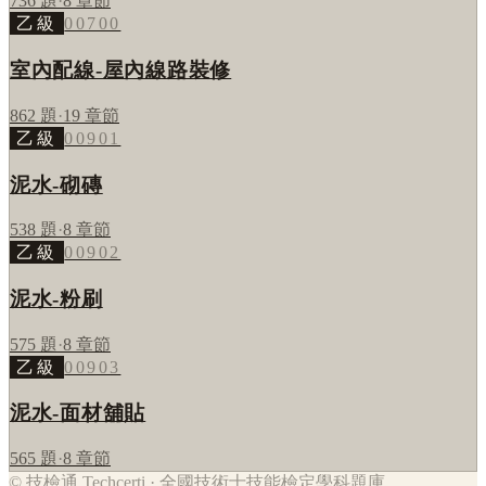
736
題
·
8
章節
乙級
00700
室內配線-屋內線路裝修
862
題
·
19
章節
乙級
00901
泥水-砌磚
538
題
·
8
章節
乙級
00902
泥水-粉刷
575
題
·
8
章節
乙級
00903
泥水-面材舖貼
565
題
·
8
章節
© 技檢通 Techcerti · 全國技術士技能檢定學科題庫