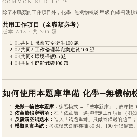
COMMON SUBJECTS
除了本職類的工作項目外，
化學─無機物檢驗
甲級
的學科測驗
共用工作項目（全職類必考）
版本 A18 · 共 395 題
01
共同1 職業安全衛生
100
題
02
共同2 工作倫理與職業道德
100
題
03
共同3 環境保護
95
題
04
共同4 節能減碳
100
題
如何使用本題庫準備
化學─無機物
先做一輪整本題庫：
練習模式 →「整本題庫」，依序把
6
依章節鎖定弱項：
在「依章節」選擇特定工作項目（例如
反覆清空錯題本：
進入「錯題重練」只做答錯過的題目；
模擬真實考試：
考試模式會隨機抽 80 題、100 分鐘