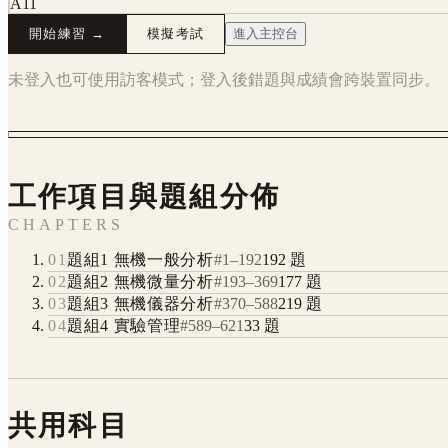
A11
開始練習 →
模擬考試
進入主控台
未登入也可使用訪客模式；登入後錯題與成績會跨裝置同步。
工作項目與題組分佈
CHAPTERS
01
題組1 無機一般分析
#
1
–
192
192
題
02
題組2 無機微量分析
#
193
–
369
177
題
03
題組3 無機儀器分析
#
370
–
588
219
題
04
題組4 實驗管理
#
589
–
621
33
題
共用科目