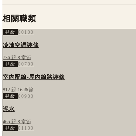
相關職類
甲級
00100
冷凍空調裝修
736
題
·
8
章節
甲級
00700
室內配線-屋內線路裝修
812
題
·
16
章節
甲級
00900
泥水
465
題
·
8
章節
甲級
01100