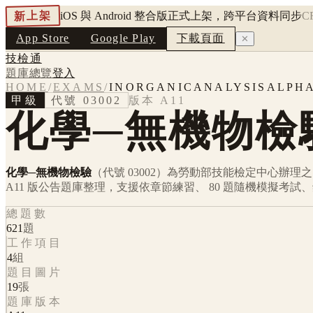
新上架
iOS 與 Android 整合版正式上架，跨平台資料同步
C
App Store
Google Play
下載頁面
✕
技檢通
題庫總覽
登入
HOME
/
EXAMS
/
INORGANICANALYSISALPH
甲級
代號
03002
版本
A11
化學─無機物檢
化學─無機物檢驗
（代號 03002）
為勞動部技能檢定中心辦理
A11
版公告題庫整理，支援依章節練習、 80 題隨機模擬考試
總題數
621
題
工作項目
4
組
題目圖片
19
張
題庫版本