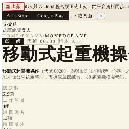
新上架
iOS 與 Android 整合版正式上架，跨平台資料同步
C
App Store
Google Play
下載頁面
✕
技檢通
題庫總覽
登入
HOME
/
EXAMS
/
MOVEDCRANE
單一級
代號
06200
版本
A14
移動式起重機操
移動式起重機操作
（代號 06200）
為勞動部技能檢定中心辦理
A14
版公告題庫整理，支援依章節練習、 80 題隨機模擬考試
總題數
619
題
工作項目
4
組
題目圖片
13
張
題庫版本