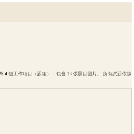
為
4
個工作項目（題組），包含
13
張題目圖片。 所有試題依據