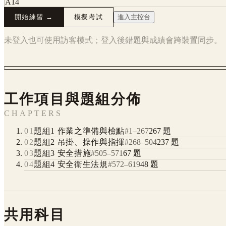
A14
開始練習 →
模擬考試
進入主控台
未登入也可使用訪客模式；登入後錯題與成績會跨裝置同步。
工作項目與題組分佈
CHAPTERS
01
題組1 作業之準備與檢點
#
1
–
267
267
題
02
題組2 吊掛、操作與指揮
#
268
–
504
237
題
03
題組3 安全措施
#
505
–
571
67
題
04
題組4 安全衛生法規
#
572
–
619
48
題
共用科目