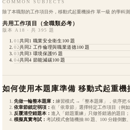
COMMON SUBJECTS
除了本職類的工作項目外，
移動式起重機操作
單一級
的學科測
共用工作項目（全職類必考）
版本 A18 · 共 395 題
01
共同1 職業安全衛生
100
題
02
共同2 工作倫理與職業道德
100
題
03
共同3 環境保護
95
題
04
共同4 節能減碳
100
題
如何使用本題庫準備
移動式起重機
先做一輪整本題庫：
練習模式 →「整本題庫」，依序把
6
依章節鎖定弱項：
在「依章節」選擇特定工作項目（例如
反覆清空錯題本：
進入「錯題重練」只做答錯過的題目；
模擬真實考試：
考試模式會隨機抽 80 題、100 分鐘