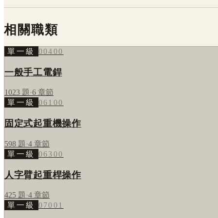
相關職類
單一級
00400
一般手工電銲
1023
題
·
6
章節
單一級
06100
固定式起重機操作
598
題
·
4
章節
單一級
06300
人字臂起重桿操作
425
題
·
4
章節
單一級
07001