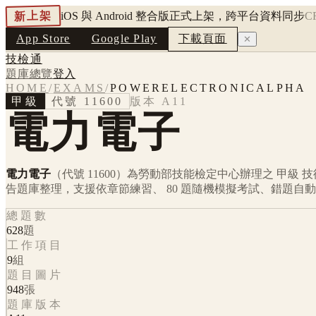
新上架
iOS 與 Android 整合版正式上架，跨平台資料同步
C
App Store
Google Play
下載頁面
✕
技檢通
題庫總覽
登入
HOME
/
EXAMS
/
POWERELECTRONICALPHA
甲級
代號
11600
版本
A11
電力電子
電力電子
（代號 11600）
為勞動部技能檢定中心辦理之
甲級
技
告題庫整理，支援依章節練習、 80 題隨機模擬考試、錯題自
總題數
628
題
工作項目
9
組
題目圖片
948
張
題庫版本