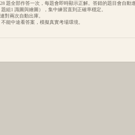
28
題全部作答一次，每題會即時顯示正解。答錯的題目會自動
題組1 識圖與繪圖
），集中練習直到正確率穩定。
連對兩次自動出庫。
倒數、不能中途看答案，模擬真實考場環境。