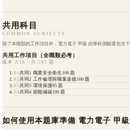
共用科目
COMMON SUBJECTS
除了本職類的工作項目外，
電力電子
甲級
的學科測驗還包含下
共用工作項目（全職類必考）
版本 A18 · 共 395 題
01
共同1 職業安全衛生
100
題
02
共同2 工作倫理與職業道德
100
題
03
共同3 環境保護
95
題
04
共同4 節能減碳
100
題
如何使用本題庫準備
電力電子
甲級