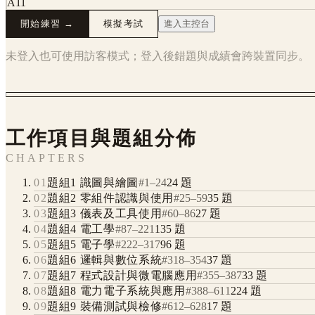
A11
開始練習 →
模擬考試
進入主控台
未登入也可使用訪客模式；登入後錯題與成績會跨裝置同步。
工作項目與題組分佈
CHAPTERS
01
題組1 識圖與繪圖
#
1
–
24
24
題
02
題組2 零組件認識與使用
#
25
–
59
35
題
03
題組3 儀表及工具使用
#
60
–
86
27
題
04
題組4 電工學
#
87
–
221
135
題
05
題組5 電子學
#
222
–
317
96
題
06
題組6 邏輯與數位系統
#
318
–
354
37
題
07
題組7 程式設計與微電腦應用
#
355
–
387
33
題
08
題組8 電力電子系統與應用
#
388
–
611
224
題
09
題組9 裝備測試與檢修
#
612
–
628
17
題