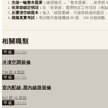
先做一輪整本題庫：
練習模式 →「整本題庫」，依序把
6
依章節鎖定弱項：
在「依章節」選擇特定工作項目（例如
反覆清空錯題本：
進入「錯題重練」只做答錯過的題目；
模擬真實考試：
考試模式會隨機抽 80 題、100 分鐘
相關職類
甲級
00100
冷凍空調裝修
736
題
·
8
章節
甲級
00700
室內配線-屋內線路裝修
812
題
·
16
章節
甲級
00900