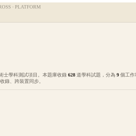
ROSS · PLATFORM
術士學科測試項目。本題庫收錄
628
道學科試題，分為
9
個工作
動收錄、跨裝置同步。