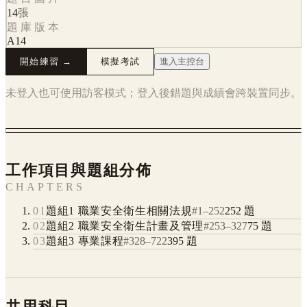
14
張
題庫版本
A14
開始練習 →
模擬考試
進入主控台
未登入也可使用訪客模式；登入後錯題與成績會跨裝置同步。
工作項目與題組分佈
CHAPTERS
01
題組1 職業安全衛生相關法規
#
1
–
252
252
題
02
題組2 職業安全衛生計畫及管理
#
253
–
327
75
題
03
題組3 專業課程
#
328
–
722
395
題
共用科目