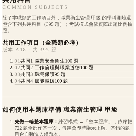
COMMON SUBJECTS
除了本職類的工作項目外，
職業衛生管理
甲級
的學科測驗還
包含下列共用科目（
395
題）；考試模式會依實際出題比例抽
題。
共用工作項目（全職類必考）
版本 A18 · 共 395 題
01
共同1 職業安全衛生
100
題
02
共同2 工作倫理與職業道德
100
題
03
共同3 環境保護
95
題
04
共同4 節能減碳
100
題
如何使用本題庫準備
職業衛生管理
甲級
先做一輪整本題庫：
練習模式 →「整本題庫」，依序把
722
題全部作答一次，每題會即時顯示正解。答錯的題
目會自動進入錯題本。