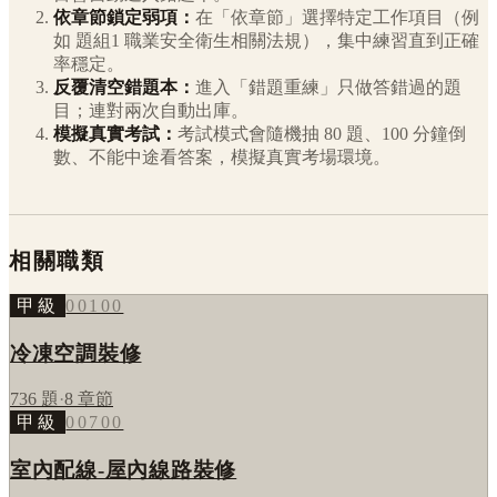
依章節鎖定弱項：
在「依章節」選擇特定工作項目（例
如
題組1 職業安全衛生相關法規
），集中練習直到正確
率穩定。
反覆清空錯題本：
進入「錯題重練」只做答錯過的題
目；連對兩次自動出庫。
模擬真實考試：
考試模式會隨機抽 80 題、100 分鐘倒
數、不能中途看答案，模擬真實考場環境。
相關職類
甲級
00100
冷凍空調裝修
736
題
·
8
章節
甲級
00700
室內配線-屋內線路裝修