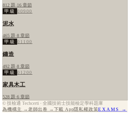
812
題
·
16
章節
甲級
00900
泥水
465
題
·
8
章節
甲級
01100
鑄造
492
題
·
8
章節
甲級
01200
家具木工
528
題
·
6
章節
© 技檢通 Techcerti · 全國技術士技能檢定學科題庫
為機構主 →
老師出卷 →
下載 App
隱私權政策
EXAMS →