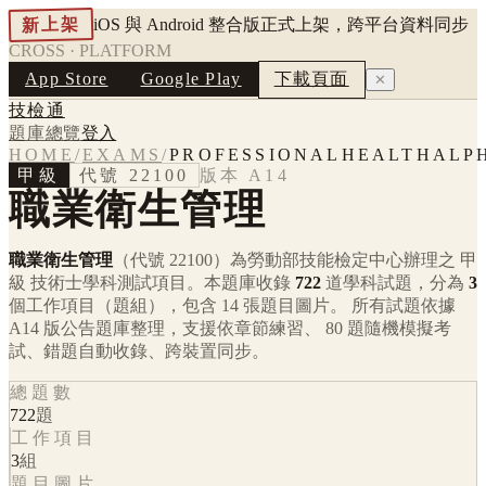
新上架
iOS 與 Android 整合版正式上架，跨平台資料同步
CROSS · PLATFORM
App Store
Google Play
下載頁面
✕
技檢通
題庫總覽
登入
HOME
/
EXAMS
/
PROFESSIONALHEALTHALP
甲級
代號
22100
版本
A14
職業衛生管理
職業衛生管理
（代號 22100）
為勞動部技能檢定中心辦理之
甲
級
技術士學科測試項目。本題庫收錄
722
道學科試題，分為
3
個工作項目（題組），包含
14
張題目圖片。 所有試題依據
A14
版公告題庫整理，支援依章節練習、 80 題隨機模擬考
試、錯題自動收錄、跨裝置同步。
總題數
722
題
工作項目
3
組
題目圖片