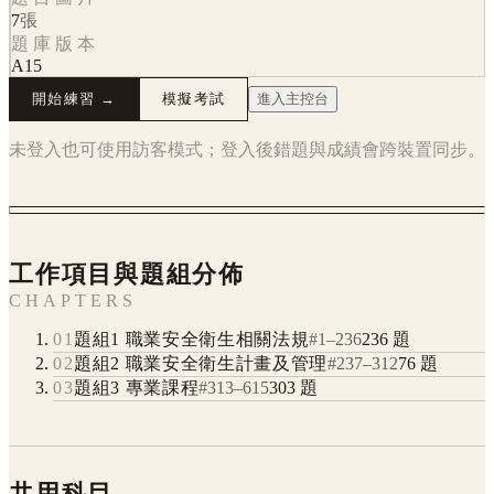
7
張
題庫版本
A15
開始練習 →
模擬考試
進入主控台
未登入也可使用訪客模式；登入後錯題與成績會跨裝置同步。
工作項目與題組分佈
CHAPTERS
01
題組1 職業安全衛生相關法規
#
1
–
236
236
題
02
題組2 職業安全衛生計畫及管理
#
237
–
312
76
題
03
題組3 專業課程
#
313
–
615
303
題
共用科目