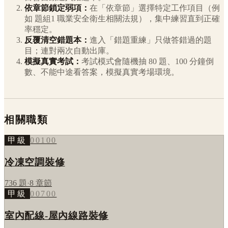
依章節鎖定弱項：
在「依章節」選擇特定工作項目（例
如
題組1 職業安全衛生相關法規
），集中練習直到正確
率穩定。
反覆清空錯題本：
進入「錯題重練」只做答錯過的題
目；連對兩次自動出庫。
模擬真實考試：
考試模式會隨機抽 80 題、100 分鐘倒
數、不能中途看答案，模擬真實考場環境。
相關職類
甲級
00100
冷凍空調裝修
736
題
·
8
章節
甲級
00700
室內配線-屋內線路裝修