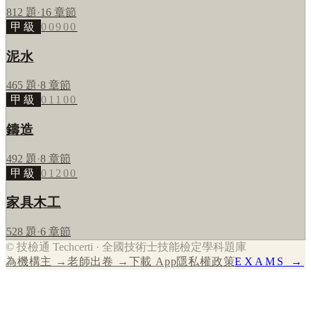
812
題
·
16
章節
甲級
00900
泥水
465
題
·
8
章節
甲級
01100
鑄造
492
題
·
8
章節
甲級
01200
家具木工
528
題
·
6
章節
© 技檢通 Techcerti · 全國技術士技能檢定學科題庫
為機構主 →
老師出卷 →
下載 App
隱私權政策
EXAMS →