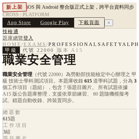
新上架
iOS 與 Android 整合版正式上架，跨平台資料同步
CROSS · PLATFORM
App Store
Google Play
下載頁面
✕
技檢通
題庫總覽
登入
HOME
/
EXAMS
/
PROFESSIONALSAFETYALP
甲級
代號
22000
版本
A15
職業安全管理
職業安全管理
（代號 22000）
為勞動部技能檢定中心辦理之
甲
級
技術士學科測試項目。本題庫收錄
615
道學科試題，分為
3
個工作項目（題組），包含
7
張題目圖片。 所有試題依據
A15
版公告題庫整理，支援依章節練習、 80 題隨機模擬考
試、錯題自動收錄、跨裝置同步。
總題數
615
題
工作項目
3
組
題目圖片