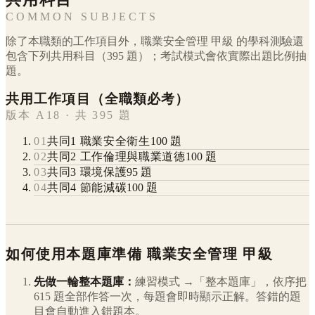
COMMON SUBJECTS
除了本職類的工作項目外，
職業安全管理
甲級
的學科測驗還
包含下列共用科目（
395
題）；考試模式會依實際出題比例抽
題。
共用工作項目（全職類必考）
版本 A18 · 共 395 題
01
共同1 職業安全衛生
100
題
02
共同2 工作倫理與職業道德
100
題
03
共同3 環境保護
95
題
04
共同4 節能減碳
100
題
如何使用本題庫準備
職業安全管理
甲級
先做一輪整本題庫：
練習模式 →「整本題庫」，依序把
615
題全部作答一次，每題會即時顯示正解。答錯的題
目會自動進入錯題本。