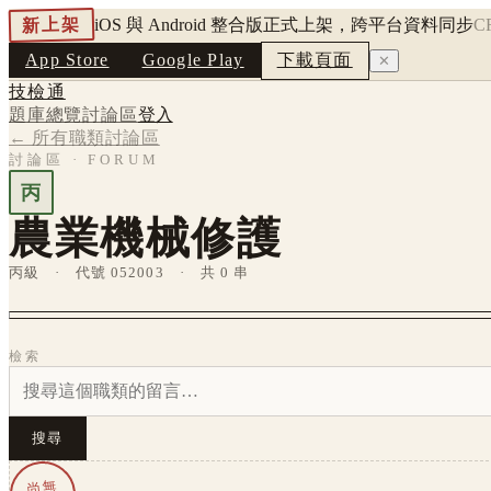
新上架
iOS 與 Android 整合版正式上架，跨平台資料同步
C
App Store
Google Play
下載頁面
✕
技檢通
題庫總覽
討論區
登入
← 所有職類討論區
討論區 · FORUM
丙
農業機械修護
丙級 · 代號 052003 · 共 0 串
檢索
搜尋
尚無