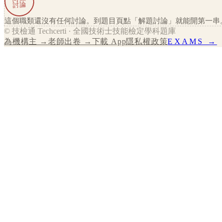
討論
這個職類還沒有任何討論。到題目頁點「解題討論」就能開第一串
© 技檢通 Techcerti · 全國技術士技能檢定學科題庫
為機構主 →
老師出卷 →
下載 App
隱私權政策
EXAMS →