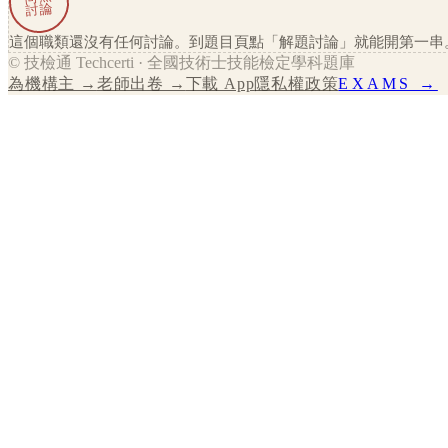
討論
這個職類還沒有任何討論。到題目頁點「解題討論」就能開第一串
© 技檢通 Techcerti · 全國技術士技能檢定學科題庫
為機構主 →
老師出卷 →
下載 App
隱私權政策
EXAMS →