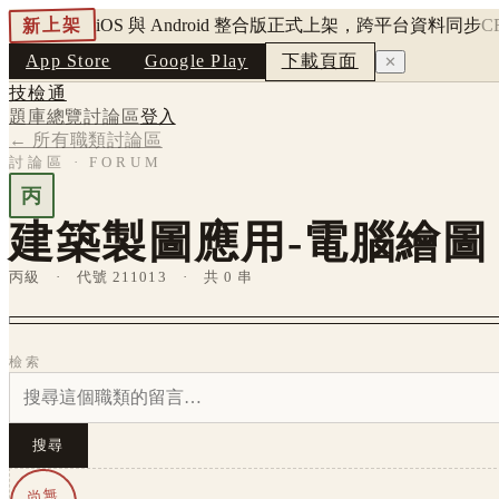
新上架
iOS 與 Android 整合版正式上架，跨平台資料同步
C
App Store
Google Play
下載頁面
✕
技檢通
題庫總覽
討論區
登入
← 所有職類討論區
討論區 · FORUM
丙
建築製圖應用-電腦繪圖
丙級 · 代號 211013 · 共 0 串
檢索
搜尋
尚無