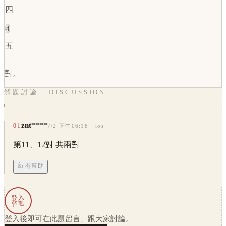
四
4
五
對。
解題討論 · DISCUSSION
znt****
01
7/2 下午06:18
· ios
第11、12對 共兩對
👍 有幫助
登入
留言
登入後即可在此題留言、跟大家討論。