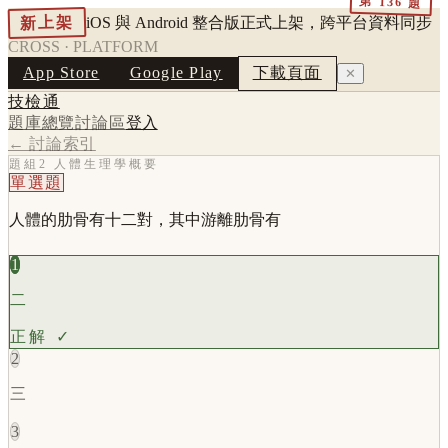
第
136
題
新上架
iOS 與 Android 整合版正式上架，跨平台資料同步
CROSS · PLATFORM
App Store
Google Play
下載頁面
✕
技檢通
題庫總覽
討論區
登入
← 討論索引
題組2 人體生理學概要
單選題
人體的肋骨有十二對，其中游離肋骨有
1
二
正解 ✓
2
三
3