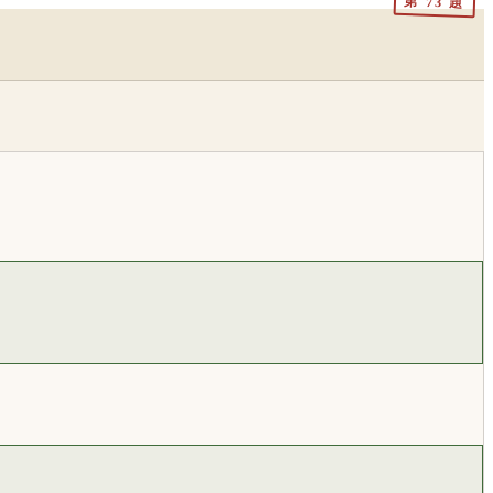
第
73
題