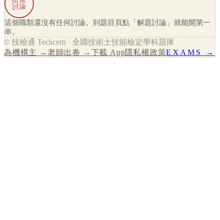
尚無
討論
這個職類還沒有任何討論。到題目頁點「解題討論」就能開第一
串。
© 技檢通 Techcerti · 全國技術士技能檢定學科題庫
為機構主 →
老師出卷 →
下載 App
隱私權政策
EXAMS →