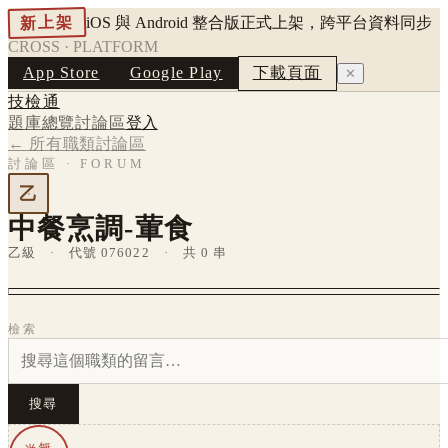
新上架
iOS 與 Android 整合版正式上架，跨平台資料同步
CROSS · PLATFORM
App Store
Google Play
下載頁面
✕
技檢通
題庫總覽
討論區
登入
← 所有職類討論區
討論區 · FORUM
乙
中餐烹調-葷食
乙級 · 代號 076022 · 共 0 串
檢索
搜尋