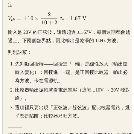
定：
2
\displaystyle
=
±
10
×
≈
±
1.67
V
V
t
h
10
+
2
V_{th} =
\pm 10
輸入是 20V 的正弦波，遠遠超過 ±1.67V，每個週期都會越
\times
過上、下兩個臨界點，因此輸出是乾淨的 1kHz 方波。
\frac{2}{10
+ 2}
判別訣竅：
\approx
\pm 1.67\
先判斷回授端——回授進「−端」是線性放大（輸出隨
\text{V}
輸入變化）；回授進「+端」是正回授比較器，輸出必
為方波、卡在電源軌。
比較器輸出振幅就看電源電壓（這裡 ±10V → 20V 峰對
峰）。
選項裡只要出現「正弦波／餘弦波」配比較器電路，幾
乎都是陷阱；比較器只吐方波。
———