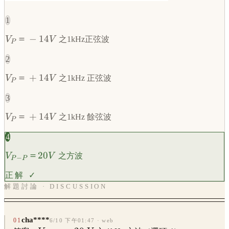
1
\displaystyle
＝
−
14
V
V
之1kHz正弦波
P
V_P＝-14V
2
\displaystyle
＝
+
14
V
V
之1kHz 正弦波
P
V_P＝+14V
3
\displaystyle
＝
+
14
V
V
之1kHz 餘弦波
P
V_P＝+14V
4
\displaystyle
＝
20
V
V
之方波
−
P
P
V_{P-P}＝
正解 ✓
20V
解題討論 · DISCUSSION
cha****
01
6/10 下午01:47
· web