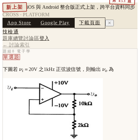
第
453
題
新上架
iOS 與 Android 整合版正式上架，跨平台資料同步
CROSS · PLATFORM
App Store
Google Play
下載頁面
✕
技檢通
題庫總覽
討論區
登入
← 討論索引
題組8 電子學
單選題
\displaystyle
\displaystyle
下圖若
ν
＝20V 之1kHz 正弦波信號，則輸出
ν
為
i
o
\nu_i
\nu_o