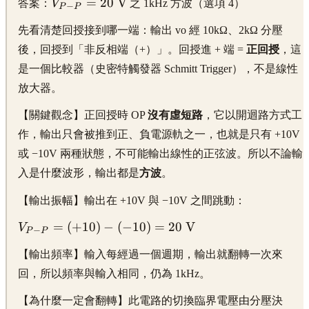
\displaystyle
=
20
V
答案：
V
之 1kHz 方波（選項 4）
−
P
P
V_{P-P} =
先看清楚回授接到哪一端：輸出 vo 經 10kΩ、2kΩ 分壓
20\
\text{V}
後，回授到「非反相端（+）」。回授進 + 端 =
正回授
，這
是一個比較器（史密特觸發器 Schmitt Trigger），不是線性
放大器。
【關鍵觀念】正回授時 OP
沒有虛短路
，它以開迴路方式工
作，輸出只會被推到正、負電源軌之一，也就是只有 +10V
或 −10V 兩種狀態，不可能輸出線性的正弦波。所以不論輸
入是什麼波形，輸出都是
方波
。
【輸出振幅】輸出在 +10V 與 −10V 之間跳動：
\displaystyle
=
(
+
10
)
−
(
−
10
)
=
20
V
V
−
P
P
V_{P-P} =
【輸出頻率】輸入每經過一個週期，輸出就翻轉一次來
(+10) - (-10)
= 20\
回，所以頻率與輸入相同，仍為 1kHz。
\text{V}
【為什麼一定會翻轉】此電路的切換臨界電壓由分壓決