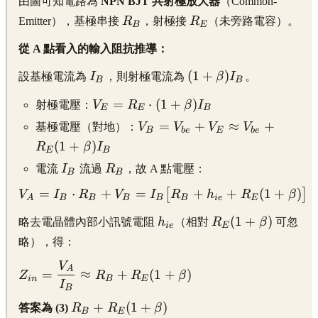
由圖可知電路為
NPN BJT 共射極放大器
（Common-
\displaystyle
\displaystyle
Emitter），基極串接
R
，射極接
R
（未旁路電容）。
B
E
R_B
R_E
從 A 點看入的輸入阻抗推導：
\displaystyle
\displaystyle
(
1
+
)
設基極電流為
I
，則射極電流為
β
I
。
B
B
I_B
(1+\beta)I_B
\displaystyle
=
⋅
(
1
+
)
射極電壓：
V
R
β
I
E
E
B
V_E = R_E
\displaystyle V_B
=
+
≈
+
基極電壓（對地）：
V
V
V
V
B
b
e
E
b
e
\cdot
= V_{be} + V_E
(
1
+
)
R
β
I
(1+\beta)I_B
E
B
\approx V_{be}
\displaystyle
\displaystyle
電流
I
流過
R
，故 A 點電壓：
+
B
B
I_B
R_B
R_E(1+\beta)I_B
\displaystyle V_A =
=
⋅
+
=
+
+
(
1
+
)
[
]
V
I
R
V
I
R
h
R
β
A
B
B
B
B
B
i
e
E
I_B \cdot R_B +
\displaystyle
\displaystyle
(
1
+
)
略去電晶體內部小訊號電阻
h
（相對
R
β
可忽
V_B =
i
e
E
h_{ie}
R_E(1+\beta)
I_B\bigl[R_B +
略），得：
h_{ie} +
V
\displaystyle
A
R_E(1+\beta)\bigr]
=
≈
+
(
1
+
)
Z
R
R
β
in
B
E
Z_{in} =
I
B
\frac{V_A}
\displaystyle
+
(
1
+
)
答案為 (3)
R
R
β
B
E
{I_B}