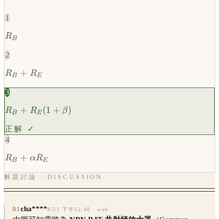
1
\displaystyle
R
B
R_B
2
\displaystyle
+
R
R
B
E
R_B + R_E
3
\displaystyle
+
(
1
+
)
R
R
β
B
E
R_B + R_E
正解 ✓
(1+\beta)
4
\displaystyle
+
R
α
R
B
E
R_B +
解題討論 · DISCUSSION
\alpha R_E
cha****
01
6/21 下午12:40
· web