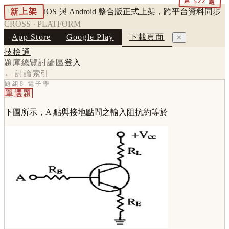
第
522
題
新上架
iOS 與 Android 整合版正式上架，跨平台資料同步
CROSS · PLATFORM
App Store
Google Play
下載頁面
✕
技檢通
題庫總覽
討論區
登入
← 討論索引
題組8 電子學
單選題
下圖所示，A 點與接地點間之輸入阻抗約等於