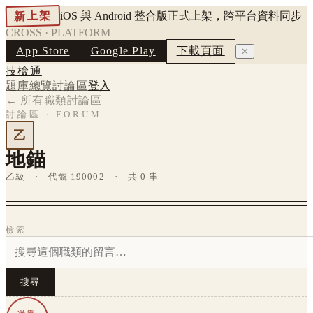
新上架
iOS 與 Android 整合版正式上架，跨平台資料同步
CROSS · PLATFORM
App Store
Google Play
下載頁面
✕
技檢通
題庫總覽
討論區
登入
← 所有職類討論區
討論區 · FORUM
乙
地錨
乙級 · 代號 190002 · 共 0 串
檢索
搜尋