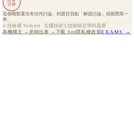
尚無
討論
這個職類還沒有任何討論。到題目頁點「解題討論」就能開第一
串。
© 技檢通 Techcerti · 全國技術士技能檢定學科題庫
為機構主 →
老師出卷 →
下載 App
隱私權政策
EXAMS →