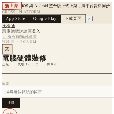
新上架
iOS 與 Android 整合版正式上架，跨平台資料同步
CROSS · PLATFORM
App Store
Google Play
下載頁面
✕
技檢通
題庫總覽
討論區
登入
← 所有職類討論區
討論區 · FORUM
乙
電腦硬體裝修
乙級 · 代號 120002 · 共 0 串
檢索
搜尋