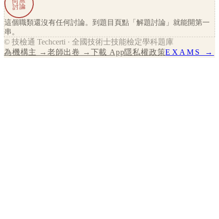
尚無
討論
這個職類還沒有任何討論。到題目頁點「解題討論」就能開第一
串。
© 技檢通 Techcerti · 全國技術士技能檢定學科題庫
為機構主 →
老師出卷 →
下載 App
隱私權政策
EXAMS →