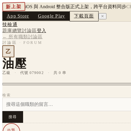
新上架
iOS 與 Android 整合版正式上架，跨平台資料同步
C
App Store
Google Play
下載頁面
✕
技檢通
題庫總覽
討論區
登入
← 所有職類討論區
討論區 · FORUM
乙
油壓
乙級 · 代號 079002 · 共 0 串
檢索
搜尋
尚無