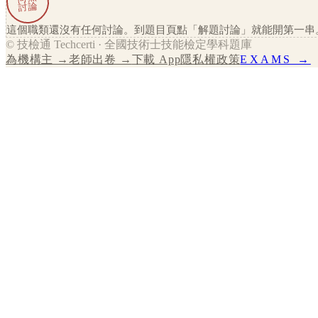
討論
這個職類還沒有任何討論。到題目頁點「解題討論」就能開第一串
© 技檢通 Techcerti · 全國技術士技能檢定學科題庫
為機構主 →
老師出卷 →
下載 App
隱私權政策
EXAMS →