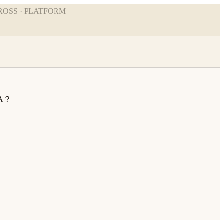
ROSS · PLATFORM
A？