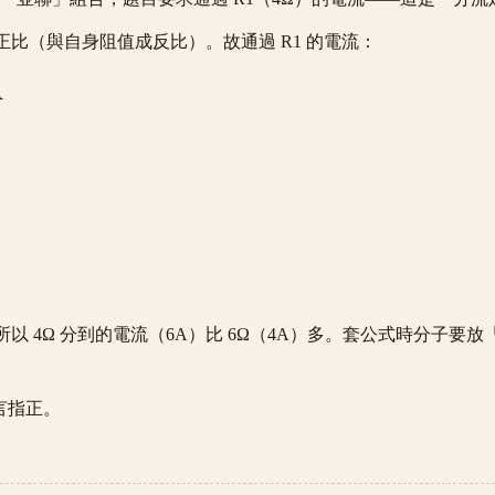
比（與自身阻值成反比）。故通過 R1 的電流：
A
 4Ω 分到的電流（6A）比 6Ω（4A）多。套公式時分子要
言指正。