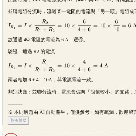
並聯電阻分流時，流過某一電阻的電流與「另一顆」電阻成正
6
6
R
\displaystyle
2
=
×
=
10
×
=
10
×
=
6
I
I
R
1
+
4
+
6
10
I_{R_1} = I
R
R
1
2
\times
故通過 4Ω 電阻的電流為 6 A，選④。
\frac{R_2}
{R_1 +
驗證：通過 R2 的電流
R_2} = 10
4
R
\displaystyle
1
\times
=
×
=
10
×
=
4
A
I
I
R
2
+
4
+
6
I_{R_2} = I
R
R
\frac{6}{4
1
2
\times
+ 6} = 10
兩者相加 6 + 4 = 10A，與電源電流一致。
\frac{R_1}
\times
{R_1 +
判別訣竅：並聯分流時，電流會偏向「阻值較小」的支路，所以
\frac{6}
R_2} = 10
{10} = 6\
———
\times
\text{A}
\frac{4}{4
※ 本則解題由 AI 自動產生，僅供參考；如有疏漏，歡迎留
+ 6} = 4\
👍 有幫助
\text{A}