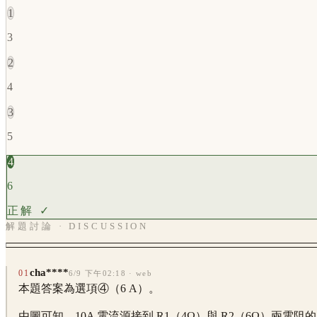
1
3
2
4
3
5
4
6
正解 ✓
解題討論 · DISCUSSION
cha****
01
6/9 下午02:18
· web
本題答案為選項④（6 A）。
由圖可知，10A 電流源接到 R1（4Ω）與 R2（6Ω）