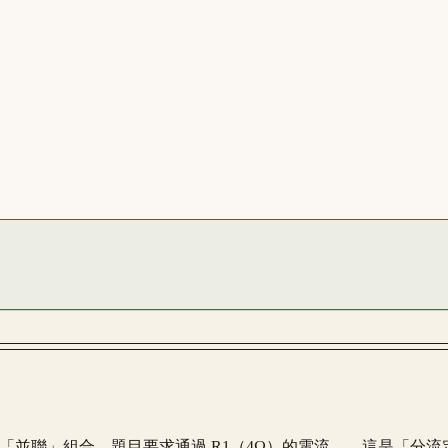
兩電阻的「並聯」組合，題目要求通過 R1（4Ω）的電流——這是「