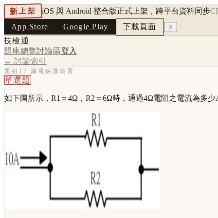
新上架
iOS 與 Android 整合版正式上架，跨平台資料同步
C
App Store
Google Play
下載頁面
✕
技檢通
題庫總覽
討論區
登入
← 討論索引
題組17 漏電保護裝置
單選題
如下圖所示，R1＝4Ω，R2＝6Ω時，通過4Ω電阻之電流為多少