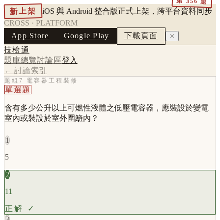
第
356
題
新上架
iOS 與 Android 整合版正式上架，跨平台資料同步
CROSS · PLATFORM
App Store
Google Play
下載頁面
✕
技檢通
題庫總覽
討論區
登入
← 討論索引
題組7 電容器工程裝修
單選題
含有多少公升以上可燃性液體之低壓電容器，應裝設於變電
室內或裝設於室外圍籬內？
1
5
2
11
正解 ✓
3