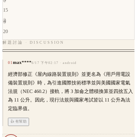
15
4
20
解題討論 · DISCUSSION
max****
01
6/17 下午02:17
· android
經濟部修正《屋內線路裝置規則》並更名為《用戶用電設
備裝置規則》時，為引進國際技術標準並與美國國家電氣
法規（NEC 460.2）接軌，將 3 加侖之體積換算並四捨五入
為 11 公升。因此，現行法規與國家考試皆以 11 公升為法
定臨界值。
👍 有幫助