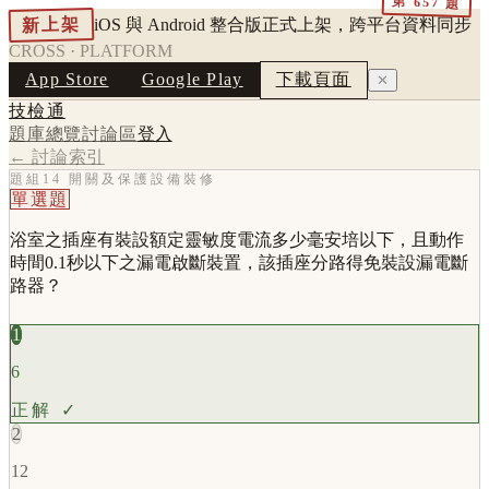
第
657
題
新上架
iOS 與 Android 整合版正式上架，跨平台資料同步
CROSS · PLATFORM
App Store
Google Play
下載頁面
✕
技檢通
題庫總覽
討論區
登入
← 討論索引
題組14 開關及保護設備裝修
單選題
浴室之插座有裝設額定靈敏度電流多少毫安培以下，且動作
時間0.1秒以下之漏電啟斷裝置，該插座分路得免裝設漏電斷
路器？
1
6
正解 ✓
2
12