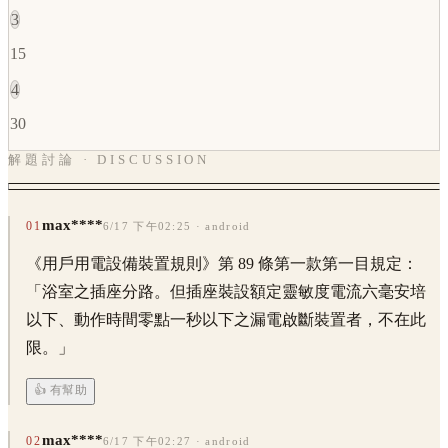
3
15
4
30
解題討論 · DISCUSSION
max****
01
6/17 下午02:25
· android
《用戶用電設備裝置規則》第 89 條第一款第一目規定： ​
「浴室之插座分路。但插座裝設額定靈敏度電流六毫安培
以下、動作時間零點一秒以下之漏電啟斷裝置者，不在此
限。」
👍 有幫助
max****
02
6/17 下午02:27
· android