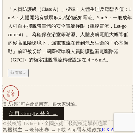
「人員防護級（Class A）」標準： ​人體生理反應臨界值： ​1
mA：人體開始有微弱麻刺感的感知電流。 ​5 mA：一般成年
人可自主擺脫帶電體的安全電流極限（擺脫電流，Let-go
current）。 為確保在浴室等潮濕、人體皮膚電阻大幅降低
的極高風險環境下，漏電電流在達到危及生命的「心室顫
動」前即被切斷，國際標準將人員防護型漏電斷路器
（GFCI）的額定跳脫電流精確設定在 4 ~ 6 mA。
👍 有幫助
登入
留言
登入後即可在此題留言、跟大家討論。
使用 Google 登入 →
© 技檢通 Techcerti · 全國技術士技能檢定學科題庫
為機構主 →
老師出卷 →
下載 App
隱私權政策
EXAMS →