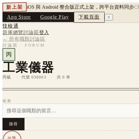
新上架
iOS 與 Android 整合版正式上架，跨平台資料同步
C
App Store
Google Play
下載頁面
✕
技檢通
題庫總覽
討論區
登入
← 所有職類討論區
討論區 · FORUM
丙
工業儀器
丙級 · 代號 036003 · 共 0 串
檢索
搜尋
尚無