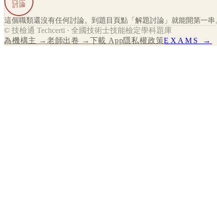
討論
這個職類還沒有任何討論。到題目頁點「解題討論」就能開第一串
© 技檢通 Techcerti · 全國技術士技能檢定學科題庫
為機構主 →
老師出卷 →
下載 App
隱私權政策
EXAMS →