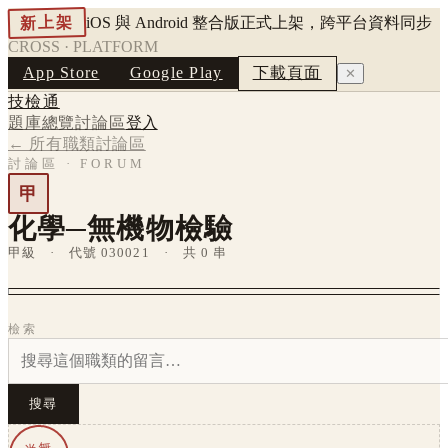
新上架
iOS 與 Android 整合版正式上架，跨平台資料同步
CROSS · PLATFORM
App Store
Google Play
下載頁面
✕
技檢通
題庫總覽
討論區
登入
← 所有職類討論區
討論區 · FORUM
甲
化學─無機物檢驗
甲級 · 代號 030021 · 共 0 串
檢索
搜尋