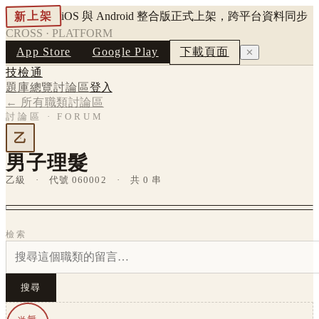
新上架
iOS 與 Android 整合版正式上架，跨平台資料同步
CROSS · PLATFORM
App Store
Google Play
下載頁面
✕
技檢通
題庫總覽
討論區
登入
← 所有職類討論區
討論區 · FORUM
乙
男子理髮
乙級 · 代號 060002 · 共 0 串
檢索
搜尋