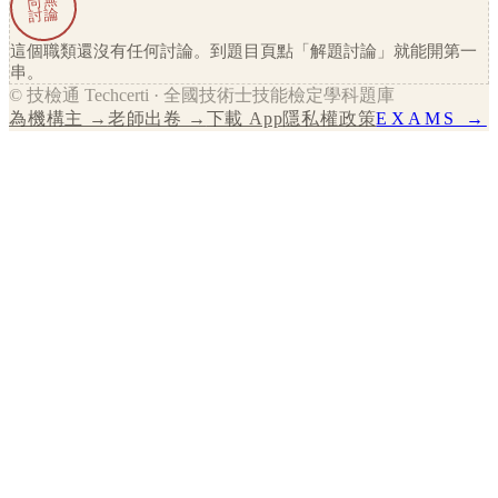
尚無
討論
這個職類還沒有任何討論。到題目頁點「解題討論」就能開第一
串。
© 技檢通 Techcerti · 全國技術士技能檢定學科題庫
為機構主 →
老師出卷 →
下載 App
隱私權政策
EXAMS →