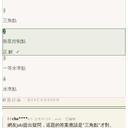
1
三角點
2
衛星控制點
正解 ✓
3
一等水準點
4
水準點
解題討論 · DISCUSSION
cha****
01
6/5 上午01:50
· web
· 已編輯
網友jaki提出疑問，這題的答案應該是"三角點"才對。