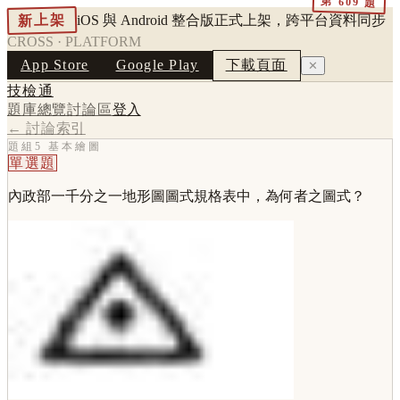
第
609
題
新上架
iOS 與 Android 整合版正式上架，跨平台資料同步
CROSS · PLATFORM
App Store
Google Play
下載頁面
✕
技檢通
題庫總覽
討論區
登入
← 討論索引
題組5 基本繪圖
單選題
內政部一千分之一地形圖圖式規格表中，為何者之圖式？