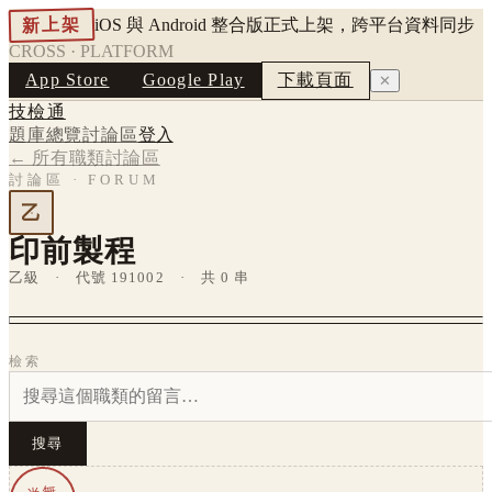
新上架
iOS 與 Android 整合版正式上架，跨平台資料同步
CROSS · PLATFORM
App Store
Google Play
下載頁面
✕
技檢通
題庫總覽
討論區
登入
← 所有職類討論區
討論區 · FORUM
乙
印前製程
乙級 · 代號 191002 · 共 0 串
檢索
搜尋