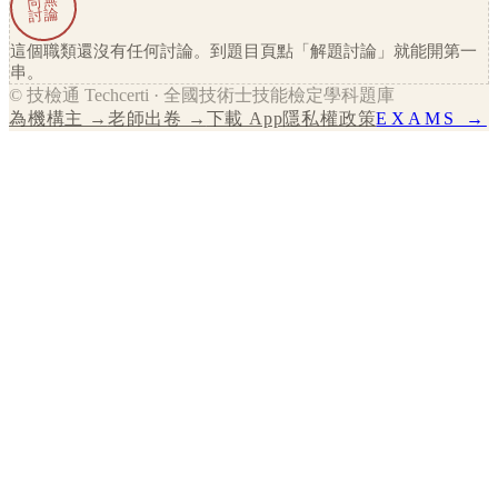
尚無
討論
這個職類還沒有任何討論。到題目頁點「解題討論」就能開第一
串。
© 技檢通 Techcerti · 全國技術士技能檢定學科題庫
為機構主 →
老師出卷 →
下載 App
隱私權政策
EXAMS →