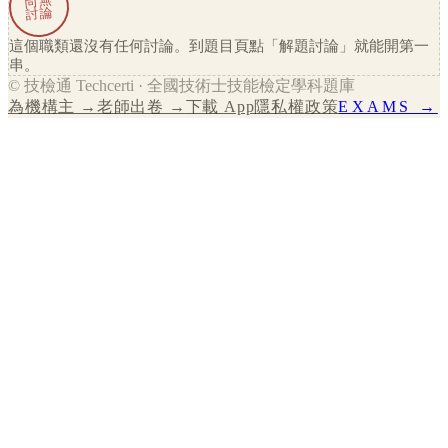
尚無
討論
這個職類還沒有任何討論。到題目頁點「解題討論」就能開第一
串。
© 技檢通 Techcerti · 全國技術士技能檢定學科題庫
為機構主 →
老師出卷 →
下載 App
隱私權政策
EXAMS →