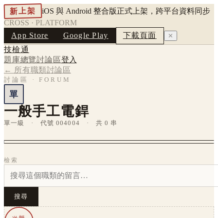
新上架
iOS 與 Android 整合版正式上架，跨平台資料同步
CROSS · PLATFORM
App Store
Google Play
下載頁面
✕
技檢通
題庫總覽
討論區
登入
← 所有職類討論區
討論區 · FORUM
單
一般手工電銲
單一級 · 代號 004004 · 共 0 串
檢索
搜尋