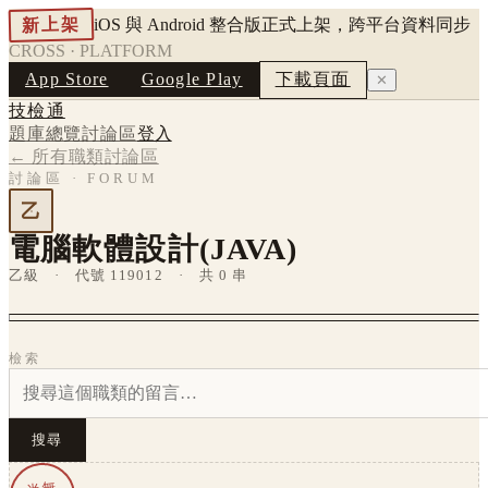
新上架
iOS 與 Android 整合版正式上架，跨平台資料同步
CROSS · PLATFORM
App Store
Google Play
下載頁面
✕
技檢通
題庫總覽
討論區
登入
← 所有職類討論區
討論區 · FORUM
乙
電腦軟體設計(JAVA)
乙級 · 代號 119012 · 共 0 串
檢索
搜尋