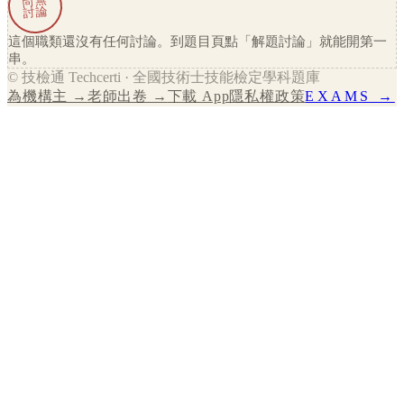
尚無
討論
這個職類還沒有任何討論。到題目頁點「解題討論」就能開第一
串。
© 技檢通 Techcerti · 全國技術士技能檢定學科題庫
為機構主 →
老師出卷 →
下載 App
隱私權政策
EXAMS →