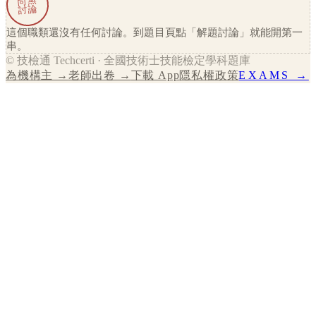
尚無
討論
這個職類還沒有任何討論。到題目頁點「解題討論」就能開第一
串。
© 技檢通 Techcerti · 全國技術士技能檢定學科題庫
為機構主 →
老師出卷 →
下載 App
隱私權政策
EXAMS →