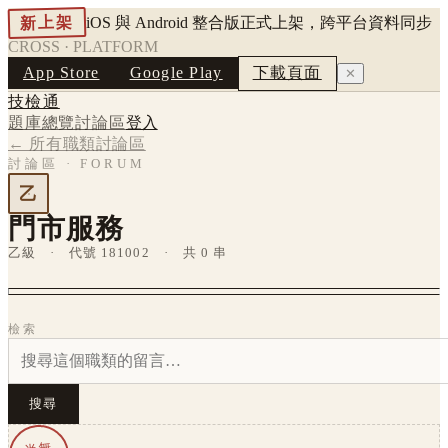
新上架
iOS 與 Android 整合版正式上架，跨平台資料同步
CROSS · PLATFORM
App Store
Google Play
下載頁面
✕
技檢通
題庫總覽
討論區
登入
← 所有職類討論區
討論區 · FORUM
乙
門市服務
乙級 · 代號 181002 · 共 0 串
檢索
搜尋