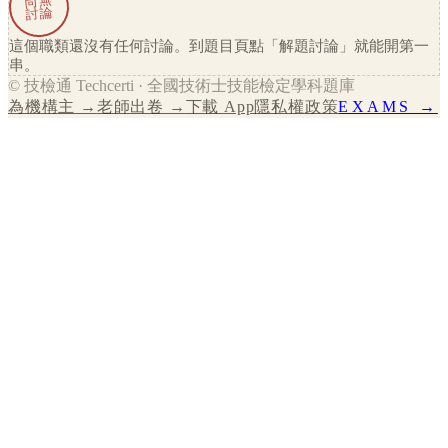
尚無
討論
這個職類還沒有任何討論。到題目頁點「解題討論」就能開第一
串。
© 技檢通 Techcerti · 全國技術士技能檢定學科題庫
為機構主 →
老師出卷 →
下載 App
隱私權政策
EXAMS →