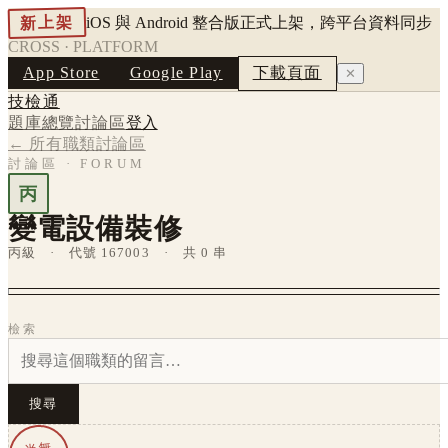
新上架
iOS 與 Android 整合版正式上架，跨平台資料同步
CROSS · PLATFORM
App Store
Google Play
下載頁面
✕
技檢通
題庫總覽
討論區
登入
← 所有職類討論區
討論區 · FORUM
丙
變電設備裝修
丙級 · 代號 167003 · 共 0 串
檢索
搜尋