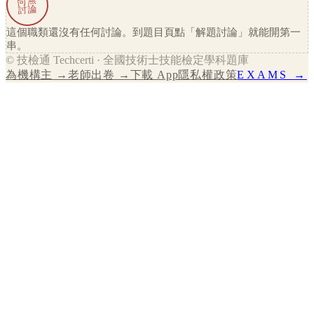
尚無
討論
這個職類還沒有任何討論。到題目頁點「解題討論」就能開第一
串。
© 技檢通 Techcerti · 全國技術士技能檢定學科題庫
為機構主 →
老師出卷 →
下載 App
隱私權政策
EXAMS →