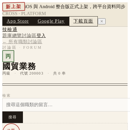
新上架
iOS 與 Android 整合版正式上架，跨平台資料同步
CROSS · PLATFORM
App Store
Google Play
下載頁面
✕
技檢通
題庫總覽
討論區
登入
← 所有職類討論區
討論區 · FORUM
丙
國貿業務
丙級 · 代號 200003 · 共 0 串
檢索
搜尋