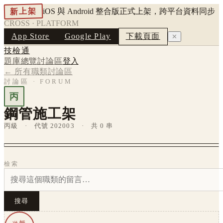
新上架
iOS 與 Android 整合版正式上架，跨平台資料同步
CROSS · PLATFORM
App Store
Google Play
下載頁面
✕
技檢通
題庫總覽
討論區
登入
← 所有職類討論區
討論區 · FORUM
丙
鋼管施工架
丙級 · 代號 202003 · 共 0 串
檢索
搜尋