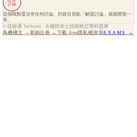
尚無
討論
這個職類還沒有任何討論。到題目頁點「解題討論」就能開第一
串。
© 技檢通 Techcerti · 全國技術士技能檢定學科題庫
為機構主 →
老師出卷 →
下載 App
隱私權政策
EXAMS →