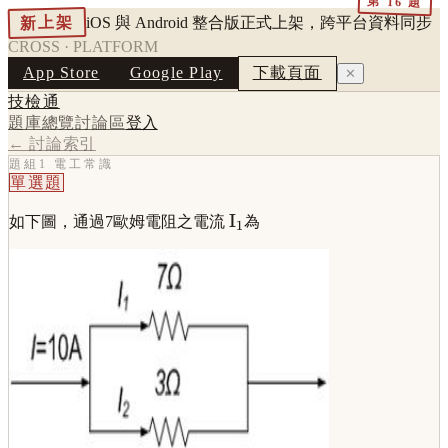
第
16
題
新上架
iOS 與 Android 整合版正式上架，跨平台資料同步
CROSS · PLATFORM
App Store
Google Play
下載頁面
✕
技檢通
題庫總覽
討論區
登入
← 討論索引
題組1 電工常識
單選題
\displaystyle
I
如下圖，通過7歐姆電阻之電流
為
1
\text{I}_1