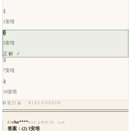
1
1安培
2
3安培
正解 ✓
3
7安培
4
10安培
解題討論 · DISCUSSION
cha****
01
6/24 上午02:05
· web
答案：(2) 3安培