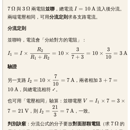
\displaystyle
\displaystyle
\displaystyle
7
Ω
3
Ω
=
10
A
與
兩電阻
並聯
，總電流
I
流入後分流。
7\,\Omega
3\,\Omega
I =
兩端電壓相同，可用
分流定則
求各支路電流。
10\,\text{A}
分流定則
並聯時，電流會「分給對方的電阻」：
3
3
R
\displaystyle
2
=
×
=
10
×
=
10
×
=
3
A
I
I
1
+
7
+
3
10
I_1 = I
R
R
1
2
\times
驗證
\frac{R_2}
7
{R_1 +
\displaystyle
\displaystyle
=
10
×
=
7
A
3
+
7
=
另一支路
I
，兩者相加
2
R_2} = 10
10
I_2 = 10
3 + 7 =
10
A
，與總電流相符 ✓。
\times
\times
10\,\text{A
\frac{3}{7
\frac{7}
\displaystyle
=
×
7
=
3
×
也可用「電壓相同」驗算：並聯電壓
V
I
1
+ 3} = 10
{10} =
V = I_1
21
\displaystyle
\times
7\,\text{A}
7
=
21
V
=
=
7
A
，則
I
，一致。
2
\times 7 = 3
3
I_2 =
\frac{3}
\times 7 =
\frac{21}
\display
7
Ω
{10} =
判別訣竅
：分流公式的分子要放
對面那顆電阻
（求
的
21\,\text{V}
{3} =
7\,\Om