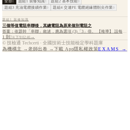
全部
題組1 裝修知識
題組2 基本技能
1
1
0
題組3 充油電纜接續作業
題組4 交連PE 電纜絕緣體削尖作業
0
0
題組1 裝修知識
三個等值電阻串聯後，其總電阻為原來個別電阻之
答案：依題幹「串聯」敘述，應為選項 (3)「3」倍。 【推導】 設每個
→
電阻皆為 [公式] 。電阻串聯時，總電阻等於各電阻相加： [公式] 所以
1
則
7/4 下午02:46
三個等值電阻串聯後
© 技檢通 Techcerti · 全國技術士技能檢定學科題庫
為機構主 →
老師出卷 →
下載 App
隱私權政策
EXAMS →