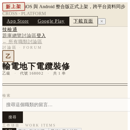
新上架
iOS 與 Android 整合版正式上架，跨平台資料同步
CROSS · PLATFORM
App Store
Google Play
下載頁面
✕
技檢通
題庫總覽
討論區
登入
← 所有職類討論區
討論區 · FORUM
乙
輸電地下電纜裝修
乙級 · 代號 168002 · 共 1 串
檢索
搜尋
工作項目 · WORK ITEMS