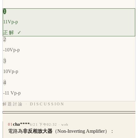
1
11Vp-p
正解 ✓
2
-10Vp-p
3
10Vp-p
4
-11 Vp-p
解題討論 · DISCUSSION
cha****
01
6/21 下午02:32
· web
電路為
非反相放大器
（Non-Inverting Amplifier）：