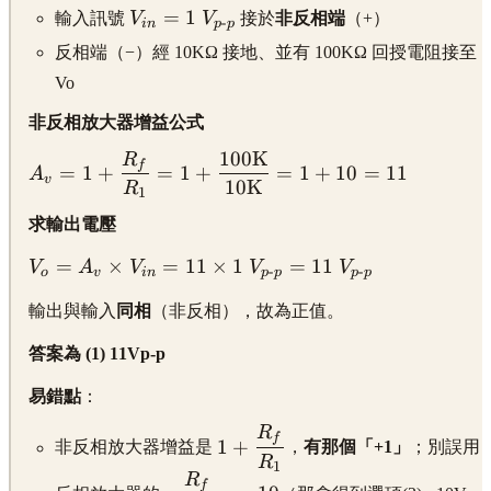
\displaystyle
=
1
輸入訊號
V
V
接於
非反相端
（+）
-
in
p
p
V_{in} = 1\
反相端（−）經 10KΩ 接地、並有 100KΩ 回授電阻接至
V_{p\text{-}p}
Vo
非反相放大器增益公式
100
K
R
\displaystyle A_v =
f
=
1
+
=
1
+
=
1
+
10
=
11
A
v
10
K
1 + \frac{R_f}
R
1
{R_1} = 1 +
求輸出電壓
\frac{100\text{K}}
{10\text{K}} = 1
\displaystyle
=
×
=
11
×
1
=
11
V
A
V
V
V
-
-
o
v
in
p
p
p
p
+ 10 = 11
V_o = A_v
輸出與輸入
同相
（非反相），故為正值。
\times V_{in}
= 11 \times 1\
答案為 (1) 11Vp-p
V_{p\text{-}p}
= 11\
易錯點
：
V_{p\text{-}p}
R
\displaystyle
f
1
+
非反相放大器增益是
，
有那個「+1」
；別誤用
1 +
R
1
R
\displaystyle
\frac{R_f}
f