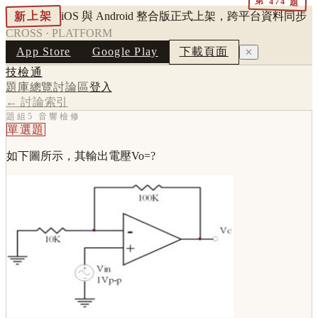
第
474
題
新上架
iOS 與 Android 整合版正式上架，跨平台資料同步
CROSS · PLATFORM
App Store
Google Play
下載頁面
✕
技檢通
題庫總覽
討論區
登入
← 討論索引
題組5 音響檢修
單選題
如下圖所示，其輸出電壓Vo=?