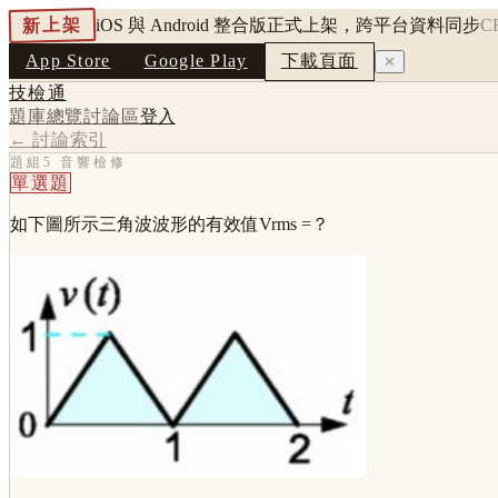
新上架
iOS 與 Android 整合版正式上架，跨平台資料同步
C
App Store
Google Play
下載頁面
✕
技檢通
題庫總覽
討論區
登入
← 討論索引
題組5 音響檢修
單選題
如下圖所示三角波波形的有效值Vrms =？