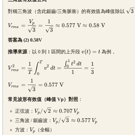
1\text{ V}
\di
3
對稱三角波（含此鋸齒/三角脈衝）的有效值為峰值除以
\sq
1
V
\displaystyle
p
=
=
≈
0.577
V
≈
0.58
V
V
r
m
s
V_{rms} =
3
3
\frac{V_p}
答案為 (2) 0.58V
{\sqrt{3}}
= \frac{1}
\displaystyle
(
)
=
推導來源
：以 0 到 1 區間的上升段
v
t
t
為例，
{\sqrt{3}}
v(t) = t
1
\displaystyle
2
T
∫
1
1
\approx
t
d
t
∫
2
2
0
=
=
=
V
v
d
t
V_{rms}^2 =
0.577\text{
r
m
s
1
3
T
0
\frac{1}
V} \approx
1
\displaystyle
{T}\int_0^T
=
=
0.577
V
0.58\text{
V
r
m
s
V_{rms} =
3
v^2\,dt =
V}
\frac{1}
\frac{\int_0^1
常見波形有效值（峰值 Vp）對照
：
{\sqrt{3}}
t^2\,dt}{1} =
=
\displaystyle
/
2
≈
0.707
\frac{1}{3}
正弦波：
V
V
p
p
0.577\text{
V_p/\sqrt{2}
\displaystyle
/
3
≈
0.577
三角波 / 鋸齒波：
V
V
p
p
V}
\approx
V_p/\sqrt{3}
\displaystyle
方波：
V
（全幅）
0.707\,V_p
p
\approx