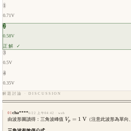
1
0.71V
2
0.58V
正解 ✓
3
0.5V
4
0.35V
解題討論 · DISCUSSION
cha****
01
6/22 上午04:42
· web
\displaystyle
=
1
V
由波形圖讀得：三角波峰值
V
（注意此波形為單向、由
p
V_p =
三角波有效值公式