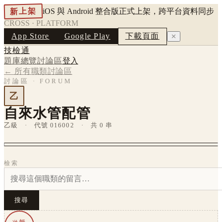
新上架
iOS 與 Android 整合版正式上架，跨平台資料同步
CROSS · PLATFORM
App Store
Google Play
下載頁面
✕
技檢通
題庫總覽
討論區
登入
← 所有職類討論區
討論區 · FORUM
乙
自來水管配管
乙級 · 代號 016002 · 共 0 串
檢索
搜尋