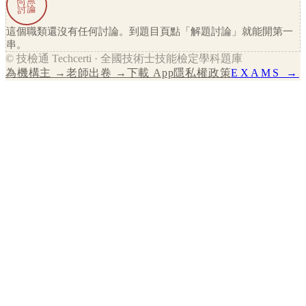
尚無
討論
這個職類還沒有任何討論。到題目頁點「解題討論」就能開第一
串。
© 技檢通 Techcerti · 全國技術士技能檢定學科題庫
為機構主 →
老師出卷 →
下載 App
隱私權政策
EXAMS →