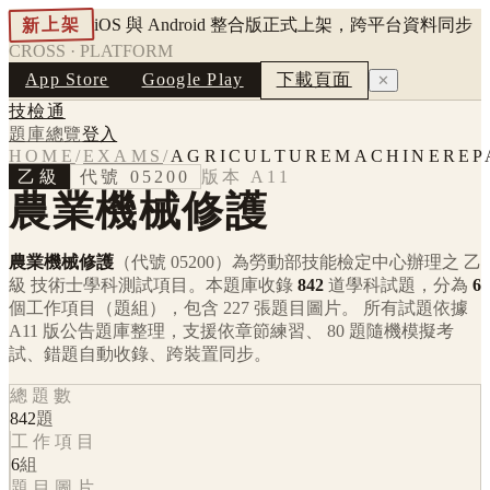
新上架
iOS 與 Android 整合版正式上架，跨平台資料同步
CROSS · PLATFORM
App Store
Google Play
下載頁面
✕
技檢通
題庫總覽
登入
HOME
/
EXAMS
/
AGRICULTUREMACHINEREP
乙級
代號
05200
版本
A11
農業機械修護
農業機械修護
（代號 05200）
為勞動部技能檢定中心辦理之
乙
級
技術士學科測試項目。本題庫收錄
842
道學科試題，分為
6
個工作項目（題組），包含
227
張題目圖片。 所有試題依據
A11
版公告題庫整理，支援依章節練習、 80 題隨機模擬考
試、錯題自動收錄、跨裝置同步。
總題數
842
題
工作項目
6
組
題目圖片