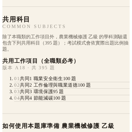
共用科目
COMMON SUBJECTS
除了本職類的工作項目外，
農業機械修護
乙級
的學科測驗還
包含下列共用科目（
395
題）；考試模式會依實際出題比例抽
題。
共用工作項目（全職類必考）
版本 A18 · 共 395 題
01
共同1 職業安全衛生
100
題
02
共同2 工作倫理與職業道德
100
題
03
共同3 環境保護
95
題
04
共同4 節能減碳
100
題
如何使用本題庫準備
農業機械修護
乙級