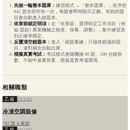
先做一輪整本題庫：
練習模式 →「整本題庫」，依序把
842
題全部作答一次，每題會即時顯示正解。答錯的題
目會自動進入錯題本。
依章節鎖定弱項：
在「依章節」選擇特定工作項目（例
如
題組1 農業機械之檢查、保養、調整
），集中練習直
到正確率穩定。
反覆清空錯題本：
進入「錯題重練」只做答錯過的題
目；連對兩次自動出庫。
模擬真實考試：
考試模式會隨機抽 80 題、100 分鐘倒
數、不能中途看答案，模擬真實考場環境。
相關職類
乙級
00100
冷凍空調裝修
797
題
·
8
章節
乙級
00700