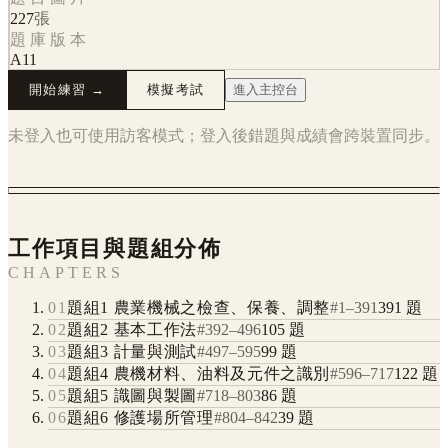
227
張
題庫版本
A11
開始練習 →
模擬考試
進入主控台
未登入也可使用訪客模式；登入後錯題與成績會跨裝置同步。
工作項目與題組分佈
CHAPTERS
01
題組1 農業機械之檢查、保養、調整
#
1
–
391
391
題
02
題組2 基本工作法
#
392
–
496
105
題
03
題組3 計量與測試
#
497
–
595
99
題
04
題組4 農機材料、油料及元件之識別
#
596
–
717
122
題
05
題組5 識圖與製圖
#
718
–
803
86
題
06
題組6 修護場所管理
#
804
–
842
39
題