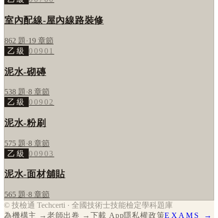
室內配線-屋內線路裝修
862
題
·
19
章節
乙級
00901
泥水-砌磚
538
題
·
8
章節
乙級
00902
泥水-粉刷
575
題
·
8
章節
乙級
00903
泥水-面材舖貼
565
題
·
8
章節
© 技檢通 Techcerti · 全國技術士技能檢定學科題庫
為機構主 →
老師出卷 →
下載 App
隱私權政策
EXAMS →