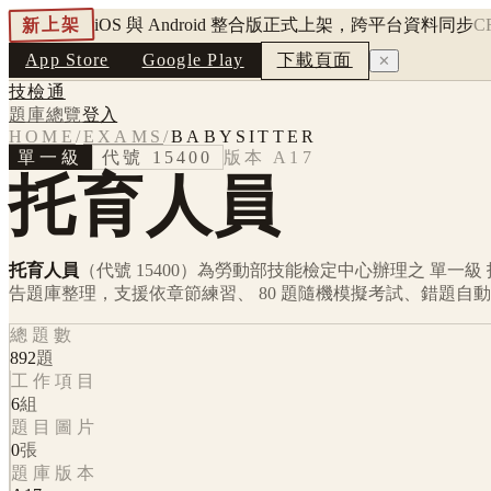
新上架
iOS 與 Android 整合版正式上架，跨平台資料同步
C
App Store
Google Play
下載頁面
✕
技檢通
題庫總覽
登入
HOME
/
EXAMS
/
BABYSITTER
單一級
代號
15400
版本
A17
托育人員
托育人員
（代號 15400）
為勞動部技能檢定中心辦理之
單一級
告題庫整理，支援依章節練習、 80 題隨機模擬考試、錯題自
總題數
892
題
工作項目
6
組
題目圖片
0
張
題庫版本