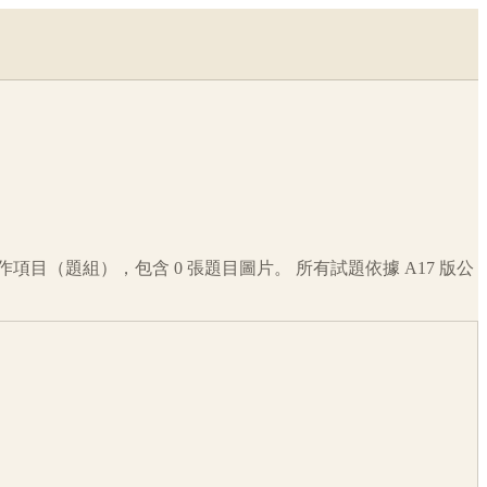
作項目（題組），包含
0
張題目圖片。 所有試題依據
A17
版公