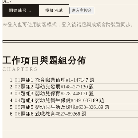
A17
開始練習 →
模擬考試
進入主控台
未登入也可使用訪客模式；登入後錯題與成績會跨裝置同步。
工作項目與題組分佈
CHAPTERS
01
題組1 托育職業倫理
#
1
–
147
147
題
02
題組2 嬰幼兒發展
#
148
–
277
130
題
03
題組3 嬰幼兒保育
#
278
–
448
171
題
04
題組4 嬰幼兒衛生保健
#
449
–
637
189
題
05
題組5 嬰幼兒生活及環境
#
638
–
826
189
題
06
題組6 親職教育
#
827
–
892
66
題