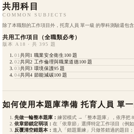
共用科目
COMMON SUBJECTS
除了本職類的工作項目外，
托育人員
單一級
的學科測驗還包含
共用工作項目（全職類必考）
版本 A18 · 共 395 題
01
共同1 職業安全衛生
100
題
02
共同2 工作倫理與職業道德
100
題
03
共同3 環境保護
95
題
04
共同4 節能減碳
100
題
如何使用本題庫準備
托育人員
單一
先做一輪整本題庫：
練習模式 →「整本題庫」，依序把
8
依章節鎖定弱項：
在「依章節」選擇特定工作項目（例如
反覆清空錯題本：
進入「錯題重練」只做答錯過的題目；