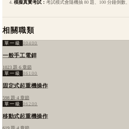
模擬真實考試：
考試模式會隨機抽 80 題、100 分鐘
相關職類
單一級
00400
一般手工電銲
1023
題
·
6
章節
單一級
06100
固定式起重機操作
598
題
·
4
章節
單一級
06200
移動式起重機操作
619
題
·
4
章節