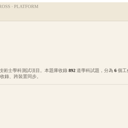
ROSS · PLATFORM
技術士學科測試項目。本題庫收錄
892
道學科試題，分為
6
個工
動收錄、跨裝置同步。