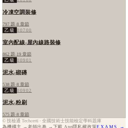
冷凍空調裝修
797
題
·
8
章節
乙級
00700
室內配線-屋內線路裝修
862
題
·
19
章節
乙級
00901
泥水-砌磚
538
題
·
8
章節
乙級
00902
泥水-粉刷
575
題
·
8
章節
© 技檢通 Techcerti · 全國技術士技能檢定學科題庫
為機構主 →
老師出卷 →
下載 App
隱私權政策
EXAMS →