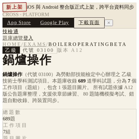
新上架
iOS 與 Android 整合版正式上架，跨平台資料同步
CROSS · PLATFORM
App Store
Google Play
下載頁面
✕
技檢通
題庫總覽
登入
HOME
/
EXAMS
/
BOILEROPERATINGBETA
乙級
代號
03100
版本
A12
鍋爐操作
鍋爐操作
（代號 03100）
為勞動部技能檢定中心辦理之
乙級
技術士學科測試項目。本題庫收錄
689
道學科試題，分為
7
個
工作項目（題組），包含
1
張題目圖片。 所有試題依據
A12
版公告題庫整理，支援依章節練習、 80 題隨機模擬考試、錯
題自動收錄、跨裝置同步。
總題數
689
題
工作項目
7
組
題目圖片