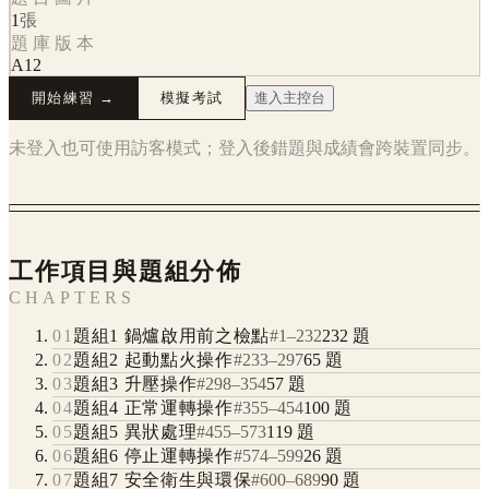
1
張
題庫版本
A12
開始練習 →
模擬考試
進入主控台
未登入也可使用訪客模式；登入後錯題與成績會跨裝置同步。
工作項目與題組分佈
CHAPTERS
01
題組1 鍋爐啟用前之檢點
#
1
–
232
232
題
02
題組2 起動點火操作
#
233
–
297
65
題
03
題組3 升壓操作
#
298
–
354
57
題
04
題組4 正常運轉操作
#
355
–
454
100
題
05
題組5 異狀處理
#
455
–
573
119
題
06
題組6 停止運轉操作
#
574
–
599
26
題
07
題組7 安全衛生與環保
#
600
–
689
90
題