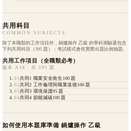
共用科目
COMMON SUBJECTS
除了本職類的工作項目外，
鍋爐操作
乙級
的學科測驗還包含
下列共用科目（
395
題）；考試模式會依實際出題比例抽題。
共用工作項目（全職類必考）
版本 A18 · 共 395 題
01
共同1 職業安全衛生
100
題
02
共同2 工作倫理與職業道德
100
題
03
共同3 環境保護
95
題
04
共同4 節能減碳
100
題
如何使用本題庫準備
鍋爐操作
乙級