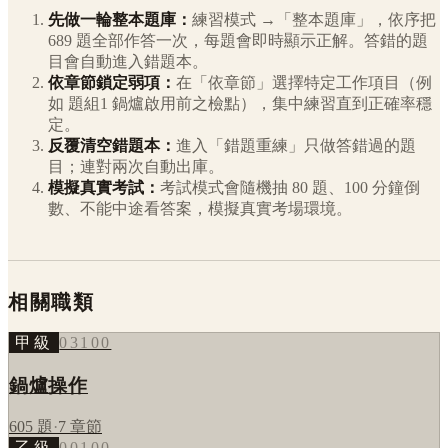
先做一輪整本題庫：
練習模式 →「整本題庫」，依序把
689
題全部作答一次，每題會即時顯示正解。答錯的題
目會自動進入錯題本。
依章節鎖定弱項：
在「依章節」選擇特定工作項目（例
如
題組1 鍋爐啟用前之檢點
），集中練習直到正確率穩
定。
反覆清空錯題本：
進入「錯題重練」只做答錯過的題
目；連對兩次自動出庫。
模擬真實考試：
考試模式會隨機抽 80 題、100 分鐘倒
數、不能中途看答案，模擬真實考場環境。
相關職類
甲級
03100
鍋爐操作
605
題
·
7
章節
乙級
00100