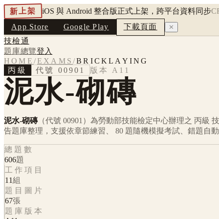
新上架
iOS 與 Android 整合版正式上架，跨平台資料同步
C
App Store
Google Play
下載頁面
✕
技檢通
題庫總覽
登入
HOME
/
EXAMS
/
BRICKLAYING
丙級
代號
00901
版本
A11
泥水-砌磚
泥水-砌磚
（代號 00901）
為勞動部技能檢定中心辦理之
丙級
技
告題庫整理，支援依章節練習、 80 題隨機模擬考試、錯題自
總題數
606
題
工作項目
11
組
題目圖片
67
張
題庫版本