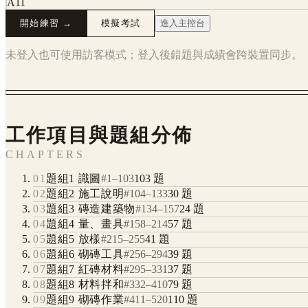
A11
開始練習 →
模擬考試
進入主控台
未登入也可使用訪客模式；登入後錯題與成績會跨裝置同步。
工作項目與題組分佈
CHAPTERS
01
題組1 識圖
#
1
–
103
103
題
02
題組2 施工說明
#
104
–
133
30
題
03
題組3 磚造建築物
#
134
–
157
24
題
04
題組4 量、畫具
#
158
–
214
57
題
05
題組5 放樣
#
215
–
255
41
題
06
題組6 砌磚工具
#
256
–
294
39
題
07
題組7 紅磚材料
#
295
–
331
37
題
08
題組8 材料拌和
#
332
–
410
79
題
09
題組9 砌磚作業
#
411
–
520
110
題