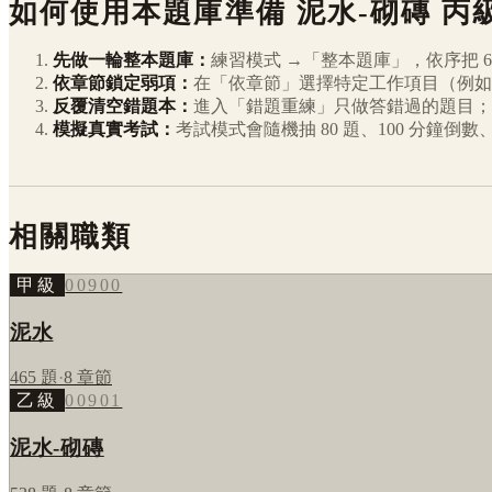
如何使用本題庫準備
泥水-砌磚
丙
先做一輪整本題庫：
練習模式 →「整本題庫」，依序把
6
依章節鎖定弱項：
在「依章節」選擇特定工作項目（例如
反覆清空錯題本：
進入「錯題重練」只做答錯過的題目；
模擬真實考試：
考試模式會隨機抽 80 題、100 分鐘
相關職類
甲級
00900
泥水
465
題
·
8
章節
乙級
00901
泥水-砌磚