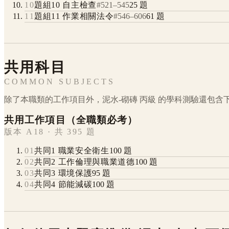
10
題組10 自主檢查
#
521
–
545
25
題
11
題組11 作業相關法令
#
546
–
606
61
題
共用科目
COMMON SUBJECTS
除了本職類的工作項目外，
泥水-砌磚
丙級
的學科測驗還包含
共用工作項目（全職類必考）
版本 A18 · 共 395 題
01
共同1 職業安全衛生
100
題
02
共同2 工作倫理與職業道德
100
題
03
共同3 環境保護
95
題
04
共同4 節能減碳
100
題