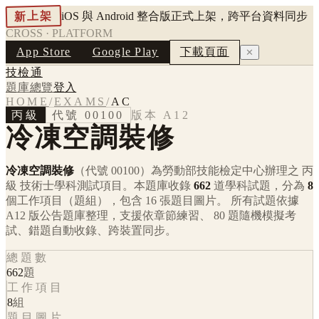
新上架
iOS 與 Android 整合版正式上架，跨平台資料同步
CROSS · PLATFORM
App Store
Google Play
下載頁面
✕
技檢通
題庫總覽
登入
HOME
/
EXAMS
/
AC
丙級
代號
00100
版本
A12
冷凍空調裝修
冷凍空調裝修
（代號 00100）
為勞動部技能檢定中心辦理之
丙
級
技術士學科測試項目。本題庫收錄
662
道學科試題，分為
8
個工作項目（題組），包含
16
張題目圖片。 所有試題依據
A12
版公告題庫整理，支援依章節練習、 80 題隨機模擬考
試、錯題自動收錄、跨裝置同步。
總題數
662
題
工作項目
8
組
題目圖片