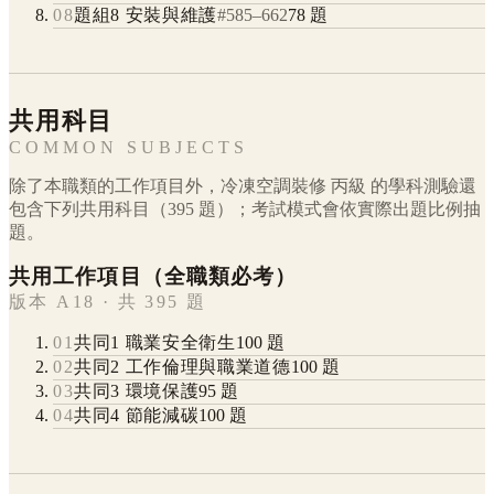
08
題組8 安裝與維護
#
585
–
662
78
題
共用科目
COMMON SUBJECTS
除了本職類的工作項目外，
冷凍空調裝修
丙級
的學科測驗還
包含下列共用科目（
395
題）；考試模式會依實際出題比例抽
題。
共用工作項目（全職類必考）
版本 A18 · 共 395 題
01
共同1 職業安全衛生
100
題
02
共同2 工作倫理與職業道德
100
題
03
共同3 環境保護
95
題
04
共同4 節能減碳
100
題