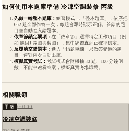
如何使用本題庫準備
冷凍空調裝修
丙級
先做一輪整本題庫：
練習模式 →「整本題庫」，依序把
662
題全部作答一次，每題會即時顯示正解。答錯的題
目會自動進入錯題本。
依章節鎖定弱項：
在「依章節」選擇特定工作項目（例
如
題組1 識圖與製圖
），集中練習直到正確率穩定。
反覆清空錯題本：
進入「錯題重練」只做答錯過的題
目；連對兩次自動出庫。
模擬真實考試：
考試模式會隨機抽 80 題、100 分鐘倒
數、不能中途看答案，模擬真實考場環境。
相關職類
甲級
00100
冷凍空調裝修