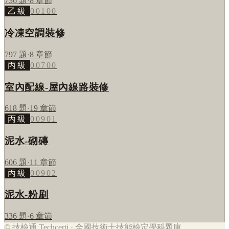
736
題
·
8
章節
乙級
00100
冷凍空調裝修
797
題
·
8
章節
丙級
00700
室內配線-屋內線路裝修
618
題
·
19
章節
丙級
00901
泥水-砌磚
606
題
·
11
章節
丙級
00902
泥水-粉刷
336
題
·
6
章節
© 技檢通 Techcerti · 全國技術士技能檢定學科題庫