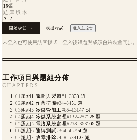
16
張
題庫版本
A12
開始練習 →
模擬考試
進入主控台
未登入也可使用訪客模式；登入後錯題與成績會跨裝置同步。
工作項目與題組分佈
CHAPTERS
01
題組1 識圖與製圖
#
1
–
33
33
題
02
題組2 作業準備
#
34
–
84
51
題
03
題組3 冷媒管加工
#
85
–
131
47
題
04
題組4 冷媒系統處理
#
132
–
257
126
題
05
題組5 電路系統處理
#
258
–
363
106
題
06
題組6 運轉測試
#
364
–
457
94
題
07
題組7 故障排除
#
458
–
584
127
題