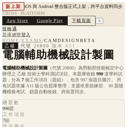
新上架
iOS 與 Android 整合版正式上架，跨平台資料同步
CROSS · PLATFORM
App Store
Google Play
下載頁面
✕
技檢通
題庫總覽
登入
HOME
/
EXAMS
/
CAMDESIGNBETA
乙級
代號
20800
版本
A11
電腦輔助機械設計製圖
電腦輔助機械設計製圖
（代號 20800）
為勞動部技能檢定中心
辦理之
乙級
技術士學科測試項目。本題庫收錄
990
道學科試
題，分為
7
個工作項目（題組），包含
997
張題目圖片。 所
有試題依據
A11
版公告題庫整理，支援依章節練習、 80 題隨
機模擬考試、錯題自動收錄、跨裝置同步。
總題數
990
題
工作項目
7
組
題目圖片