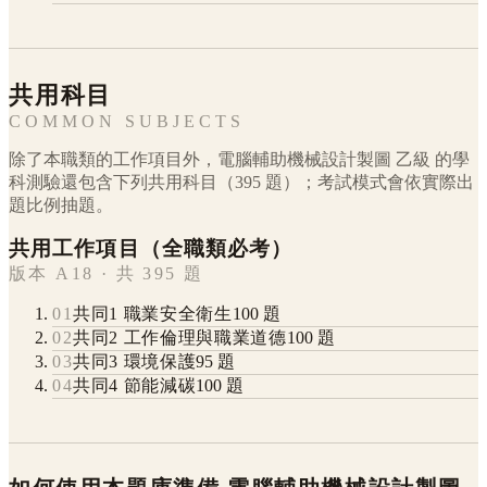
共用科目
COMMON SUBJECTS
除了本職類的工作項目外，
電腦輔助機械設計製圖
乙級
的學
科測驗還包含下列共用科目（
395
題）；考試模式會依實際出
題比例抽題。
共用工作項目（全職類必考）
版本 A18 · 共 395 題
01
共同1 職業安全衛生
100
題
02
共同2 工作倫理與職業道德
100
題
03
共同3 環境保護
95
題
04
共同4 節能減碳
100
題