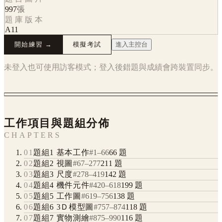
997
張
題庫版本
A11
開始練習 →
模擬考試
進入主控台
未登入也可使用訪客模式；登入後錯題與成績會跨裝置同步。
工作項目與題組分佈
CHAPTERS
01
題組1 基本工作
#
1
–
66
66
題
02
題組2 視圖
#
67
–
277
211
題
03
題組3 尺度
#
278
–
419
142
題
04
題組4 機件元件
#
420
–
618
199
題
05
題組5 工作圖
#
619
–
756
138
題
06
題組6 3Ｄ模型圖
#
757
–
874
118
題
07
題組7 實物測繪
#
875
–
990
116
題