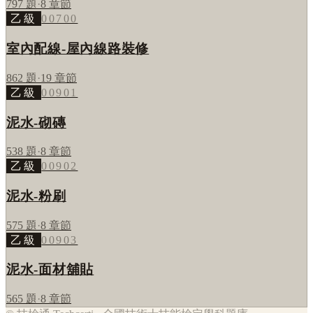
797
題
·
8
章節
乙級
00700
室內配線-屋內線路裝修
862
題
·
19
章節
乙級
00901
泥水-砌磚
538
題
·
8
章節
乙級
00902
泥水-粉刷
575
題
·
8
章節
乙級
00903
泥水-面材舖貼
565
題
·
8
章節