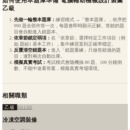
如何使用本題庫準備
電腦輔助機械設計製圖
乙級
先做一輪整本題庫：
練習模式 →「整本題庫」，依序把
990
題全部作答一次，每題會即時顯示正解。答錯的題
目會自動進入錯題本。
依章節鎖定弱項：
在「依章節」選擇特定工作項目（例
如
題組1 基本工作
），集中練習直到正確率穩定。
反覆清空錯題本：
進入「錯題重練」只做答錯過的題
目；連對兩次自動出庫。
模擬真實考試：
考試模式會隨機抽 80 題、100 分鐘倒
數、不能中途看答案，模擬真實考場環境。
相關職類
乙級
00100
冷凍空調裝修