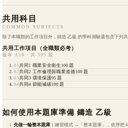
共用科目
COMMON SUBJECTS
除了本職類的工作項目外，
鑄造
乙級
的學科測驗還包含下列共
共用工作項目（全職類必考）
版本 A18 · 共 395 題
01
共同1 職業安全衛生
100
題
02
共同2 工作倫理與職業道德
100
題
03
共同3 環境保護
95
題
04
共同4 節能減碳
100
題
如何使用本題庫準備
鑄造
乙級
先做一輪整本題庫：
練習模式 →「整本題庫」，依序把
6