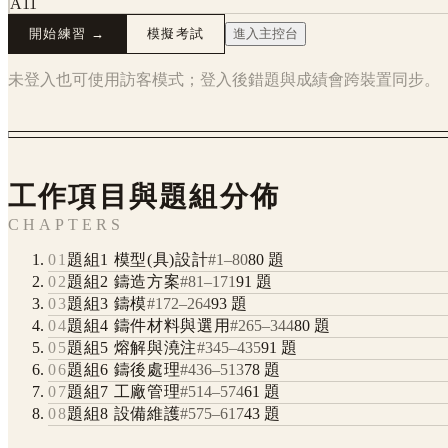
A11
開始練習 →
模擬考試
進入主控台
未登入也可使用訪客模式；登入後錯題與成績會跨裝置同步。
工作項目與題組分佈
CHAPTERS
01
題組1 模型(具)設計
#
1
–
80
80
題
02
題組2 鑄造方案
#
81
–
171
91
題
03
題組3 鑄模
#
172
–
264
93
題
04
題組4 鑄件材料與選用
#
265
–
344
80
題
05
題組5 熔解與澆注
#
345
–
435
91
題
06
題組6 鑄後處理
#
436
–
513
78
題
07
題組7 工廠管理
#
514
–
574
61
題
08
題組8 設備維護
#
575
–
617
43
題