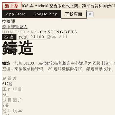
新上架
iOS 與 Android 整合版正式上架，跨平台資料同步
C
App Store
Google Play
下載頁面
✕
技檢通
題庫總覽
登入
HOME
/
EXAMS
/
CASTINGBETA
乙級
代號
01100
版本
A11
鑄造
鑄造
（代號 01100）
為勞動部技能檢定中心辦理之
乙級
技術士
整理，支援依章節練習、 80 題隨機模擬考試、錯題自動收錄
總題數
617
題
工作項目
8
組
題目圖片
3
張
題庫版本