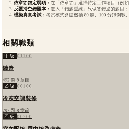
依章節鎖定弱項：
在「依章節」選擇特定工作項目（例如
反覆清空錯題本：
進入「錯題重練」只做答錯過的題目；
模擬真實考試：
考試模式會隨機抽 80 題、100 分鐘
相關職類
甲級
01100
鑄造
492
題
·
8
章節
乙級
00100
冷凍空調裝修
797
題
·
8
章節
乙級
00700
室內配線-屋內線路裝修