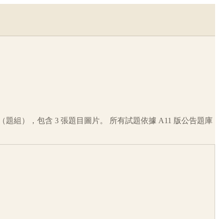
（題組），包含
3
張題目圖片。 所有試題依據
A11
版公告題庫