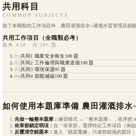
共用科目
COMMON SUBJECTS
除了本職類的工作項目外，
農田灌溉排水─灌溉水質管理及檢
共用工作項目（全職類必考）
版本 A18 · 共 395 題
01
共同1 職業安全衛生
100
題
02
共同2 工作倫理與職業道德
100
題
03
共同3 環境保護
95
題
04
共同4 節能減碳
100
題
如何使用本題庫準備
農田灌溉排水
先做一輪整本題庫：
練習模式 →「整本題庫」，依序把
4
依章節鎖定弱項：
在「依章節」選擇特定工作項目（例如
反覆清空錯題本：
進入「錯題重練」只做答錯過的題目；