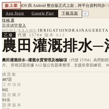
新上架
iOS 與 Android 整合版正式上架，跨平台資料同步
C
App Store
Google Play
下載頁面
✕
技檢通
題庫總覽
登入
HOME
/
EXAMS
/
IRRIGATIONDRAINAGEBETA
乙級
代號
15704
版本
A12
農田灌溉排水─
農田灌溉排水─灌溉水質管理及檢驗項
（代號 15704）
為勞動
片。 所有試題依據
A12
版公告題庫整理，支援依章節練習、 8
總題數
487
題
工作項目
6
組
題目圖片
91
張
題庫版本