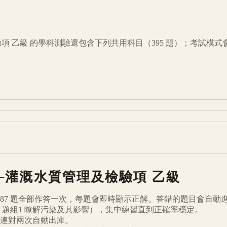
驗項
乙級
的學科測驗還包含下列共用科目（
395
題）；考試模式
─灌溉水質管理及檢驗項
乙級
87
題全部作答一次，每題會即時顯示正解。答錯的題目會自動
題組1 瞭解污染及其影響
），集中練習直到正確率穩定。
連對兩次自動出庫。