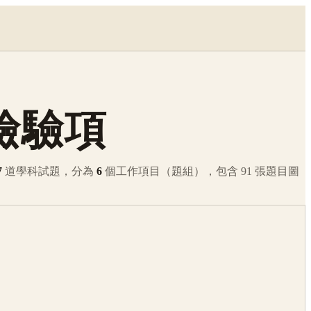
檢驗項
7
道學科試題，分為
6
個工作項目（題組），包含
91
張題目圖