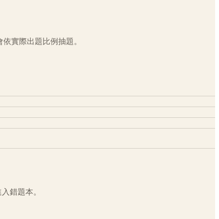
會依實際出題比例抽題。
進入錯題本。