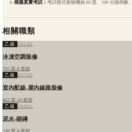
模擬真實考試：
考試模式會隨機抽 80 題、100 分鐘
相關職類
乙級
00100
冷凍空調裝修
797
題
·
8
章節
乙級
00700
室內配線-屋內線路裝修
862
題
·
19
章節
乙級
00901
泥水-砌磚
538
題
·
8
章節