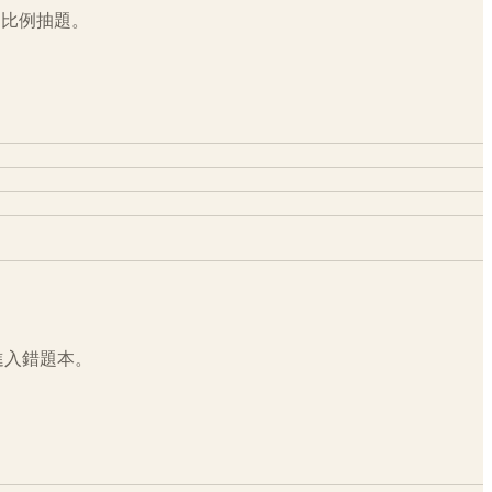
題比例抽題。
進入錯題本。