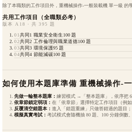
除了本職類的工作項目外，
重機械操作-一般裝載機
單一級
的
共用工作項目（全職類必考）
版本 A18 · 共 395 題
01
共同1 職業安全衛生
100
題
02
共同2 工作倫理與職業道德
100
題
03
共同3 環境保護
95
題
04
共同4 節能減碳
100
題
如何使用本題庫準備
重機械操作-
先做一輪整本題庫：
練習模式 →「整本題庫」，依序把
6
依章節鎖定弱項：
在「依章節」選擇特定工作項目（例如
反覆清空錯題本：
進入「錯題重練」只做答錯過的題目；
模擬真實考試：
考試模式會隨機抽 80 題、100 分鐘