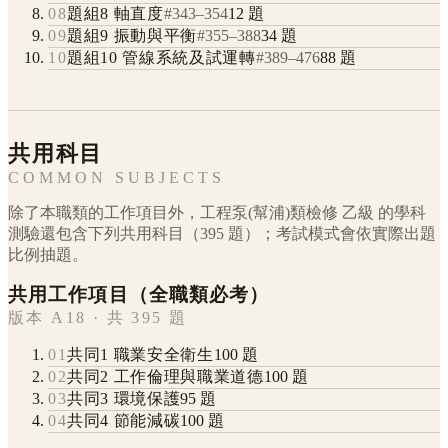
08
題組8 軸直度
#
343
–
354
12
題
09
題組9 振動與平衡
#
355
–
388
34
題
10
題組10 管線系統及試運轉
#
389
–
476
88
題
共用科目
COMMON SUBJECTS
除了本職類的工作項目外，
工程泵(幫浦)類檢修
乙級
的學科
測驗還包含下列共用科目（
395
題）；考試模式會依實際出題
比例抽題。
共用工作項目（全職類必考）
版本 A18 · 共 395 題
01
共同1 職業安全衛生
100
題
02
共同2 工作倫理與職業道德
100
題
03
共同3 環境保護
95
題
04
共同4 節能減碳
100
題