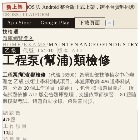
新上架
iOS 與 Android 整合版正式上架，跨平台資料同步
CROSS · PLATFORM
App Store
Google Play
下載頁面
✕
技檢通
題庫總覽
登入
HOME
/
EXAMS
/
MAINTENANCEOFINDUSTRY
乙級
代號
16500
版本
A12
工程泵(幫浦)類檢修
工程泵(幫浦)類檢修
（代號 16500）
為勞動部技能檢定中心辦
理之
乙級
技術士學科測試項目。本題庫收錄
476
道學科試
題，分為
10
個工作項目（題組），包含
45
張題目圖片。 所
有試題依據
A12
版公告題庫整理，支援依章節練習、 80 題隨
機模擬考試、錯題自動收錄、跨裝置同步。
總題數
476
題
工作項目
10
組
題目圖片