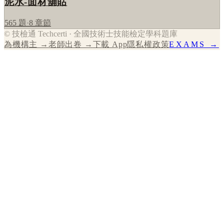
泥水-面材舖貼
565
題
·
8
章節
© 技檢通 Techcerti · 全國技術士技能檢定學科題庫
為機構主 →
老師出卷 →
下載 App
隱私權政策
EXAMS →