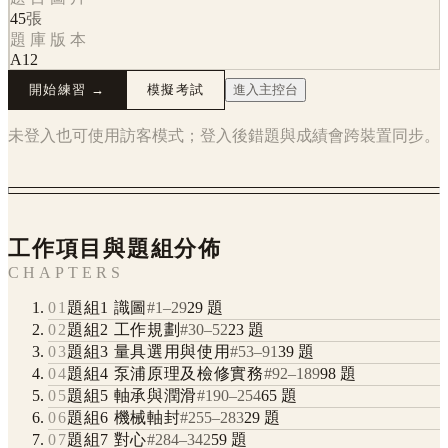
45
張
題庫版本
A12
開始練習 →
模擬考試
進入主控台
未登入也可使用訪客模式；登入後錯題與成績會跨裝置同步。
工作項目與題組分佈
CHAPTERS
01
題組1 識圖
#
1
–
29
29
題
02
題組2 工作規劃
#
30
–
52
23
題
03
題組3 量具選用與使用
#
53
–
91
39
題
04
題組4 泵浦原理及檢修實務
#
92
–
189
98
題
05
題組5 軸承與潤滑
#
190
–
254
65
題
06
題組6 機械軸封
#
255
–
283
29
題
07
題組7 對心
#
284
–
342
59
題