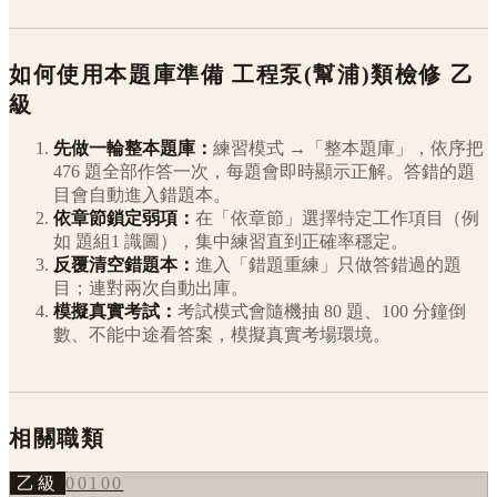
如何使用本題庫準備
工程泵(幫浦)類檢修
乙
級
先做一輪整本題庫：
練習模式 →「整本題庫」，依序把
476
題全部作答一次，每題會即時顯示正解。答錯的題
目會自動進入錯題本。
依章節鎖定弱項：
在「依章節」選擇特定工作項目（例
如
題組1 識圖
），集中練習直到正確率穩定。
反覆清空錯題本：
進入「錯題重練」只做答錯過的題
目；連對兩次自動出庫。
模擬真實考試：
考試模式會隨機抽 80 題、100 分鐘倒
數、不能中途看答案，模擬真實考場環境。
相關職類
乙級
00100