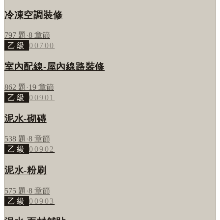
冷凍空調裝修
797
題
·
8
章節
乙級
00700
室內配線-屋內線路裝修
862
題
·
19
章節
乙級
00901
泥水-砌磚
538
題
·
8
章節
乙級
00902
泥水-粉刷
575
題
·
8
章節
乙級
00903