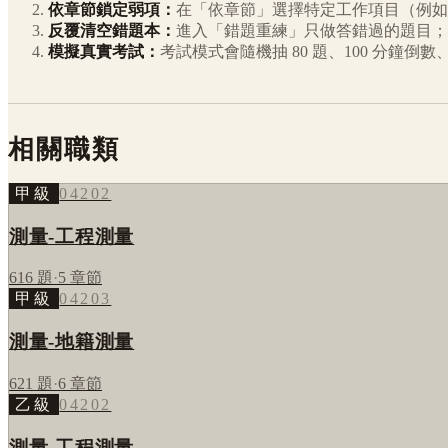
依章節鎖定弱項：
在「依章節」選擇特定工作項目（例如
反覆清空錯題本：
進入「錯題重練」只做答錯過的題目；
模擬真實考試：
考試模式會隨機抽 80 題、100 分鐘
相關職類
甲級
04202
測量-工程測量
616
題
·
5
章節
甲級
04203
測量-地籍測量
621
題
·
6
章節
乙級
04202
測量-工程測量