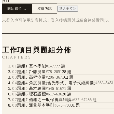
A11
開始練習 →
模擬考試
進入主控台
未登入也可使用訪客模式；登入後錯題與成績會跨裝置同步。
工作項目與題組分佈
CHAPTERS
01
題組1 基本學能
#
1
–
77
77
題
02
題組2 距離測量
#
78
–
205
128
題
03
題組3 高程測量
#
206
–
367
162
題
04
題組4 角度測量(含光學式、電子式經緯儀)
#
368
–
545
1
05
題組5 基本繪圖
#
546
–
616
71
題
06
題組6 埋石設標
#
617
–
636
20
題
07
題組7 儀器之一般保養與維護
#
637
–
672
36
題
08
題組8 測量基本準則
#
673
–
703
31
題