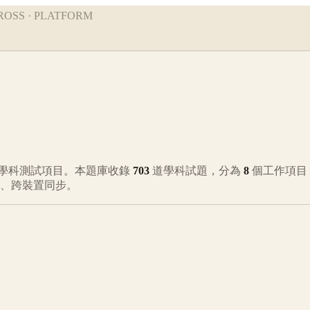
ROSS · PLATFORM
學科測試項目。本題庫收錄
703
道學科試題，分為
8
個工作項目
錄、跨裝置同步。