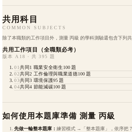
共用科目
COMMON SUBJECTS
除了本職類的工作項目外，
測量
丙級
的學科測驗還包含下列共
共用工作項目（全職類必考）
版本 A18 · 共 395 題
01
共同1 職業安全衛生
100
題
02
共同2 工作倫理與職業道德
100
題
03
共同3 環境保護
95
題
04
共同4 節能減碳
100
題
如何使用本題庫準備
測量
丙級
先做一輪整本題庫：
練習模式 →「整本題庫」，依序把
7