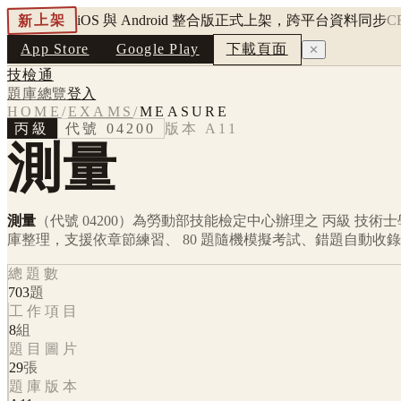
新上架
iOS 與 Android 整合版正式上架，跨平台資料同步
C
App Store
Google Play
下載頁面
✕
技檢通
題庫總覽
登入
HOME
/
EXAMS
/
MEASURE
丙級
代號
04200
版本
A11
測量
測量
（代號 04200）
為勞動部技能檢定中心辦理之
丙級
技術士
庫整理，支援依章節練習、 80 題隨機模擬考試、錯題自動收
總題數
703
題
工作項目
8
組
題目圖片
29
張
題庫版本