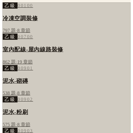
乙級
00100
冷凍空調裝修
797
題
·
8
章節
乙級
00700
室內配線-屋內線路裝修
862
題
·
19
章節
乙級
00901
泥水-砌磚
538
題
·
8
章節
乙級
00902
泥水-粉刷
575
題
·
8
章節
乙級
00903