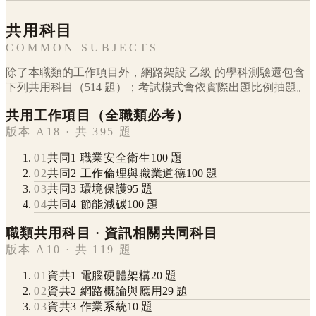
共用科目
COMMON SUBJECTS
除了本職類的工作項目外，
網路架設
乙級
的學科測驗還包含
下列共用科目（
514
題）；考試模式會依實際出題比例抽題。
共用工作項目（全職類必考）
版本 A18 · 共 395 題
01
共同1 職業安全衛生
100
題
02
共同2 工作倫理與職業道德
100
題
03
共同3 環境保護
95
題
04
共同4 節能減碳
100
題
職類共用科目 · 資訊相關共同科目
版本 A10 · 共 119 題
01
資共1 電腦硬體架構
20
題
02
資共2 網路概論與應用
29
題
03
資共3 作業系統
10
題