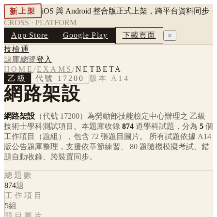
新上架
iOS 與 Android 整合版正式上架，跨平台資料同步
CROSS · PLATFORM
App Store
Google Play
下載頁面
✕
技檢通
題庫總覽
登入
HOME
/
EXAMS
/
NETBETA
乙級
代號
17200
版本
A14
網路架設
網路架設
（代號 17200）
為勞動部技能檢定中心辦理之
乙級
技術士學科測試項目。本題庫收錄
874
道學科試題，分為
5
個
工作項目（題組），包含
72
張題目圖片。 所有試題依據
A14
版公告題庫整理，支援依章節練習、 80 題隨機模擬考試、錯
題自動收錄、跨裝置同步。
總題數
874
題
工作項目
5
組
題目圖片