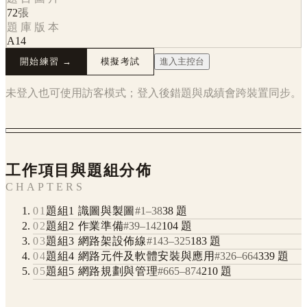
72
張
題庫版本
A14
開始練習 →
模擬考試
進入主控台
未登入也可使用訪客模式；登入後錯題與成績會跨裝置同步。
工作項目與題組分佈
CHAPTERS
01
題組1 識圖與製圖
#
1
–
38
38
題
02
題組2 作業準備
#
39
–
142
104
題
03
題組3 網路架設佈線
#
143
–
325
183
題
04
題組4 網路元件及軟體安裝與應用
#
326
–
664
339
題
05
題組5 網路規劃與管理
#
665
–
874
210
題