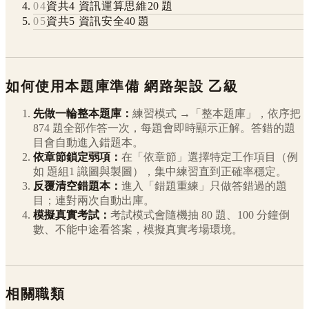
04
資共4 資訊運算思維
20
題
05
資共5 資訊安全
40
題
如何使用本題庫準備
網路架設
乙級
先做一輪整本題庫：
練習模式 →「整本題庫」，依序把
874
題全部作答一次，每題會即時顯示正解。答錯的題
目會自動進入錯題本。
依章節鎖定弱項：
在「依章節」選擇特定工作項目（例
如
題組1 識圖與製圖
），集中練習直到正確率穩定。
反覆清空錯題本：
進入「錯題重練」只做答錯過的題
目；連對兩次自動出庫。
模擬真實考試：
考試模式會隨機抽 80 題、100 分鐘倒
數、不能中途看答案，模擬真實考場環境。
相關職類