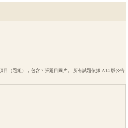
項目（題組），包含
7
張題目圖片。 所有試題依據
A14
版公告