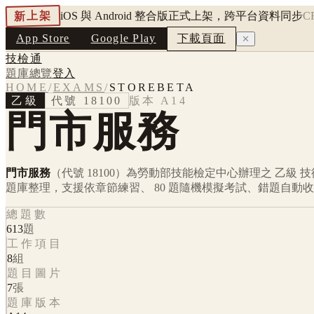
新上架
iOS 與 Android 整合版正式上架，跨平台資料同步
C
App Store
Google Play
下載頁面
✕
技檢通
題庫總覽
登入
HOME
/
EXAMS
/
STOREBETA
乙級
代號
18100
版本
A14
門市服務
門市服務
（代號 18100）
為勞動部技能檢定中心辦理之
乙級
技
題庫整理，支援依章節練習、 80 題隨機模擬考試、錯題自動
總題數
613
題
工作項目
8
組
題目圖片
7
張
題庫版本