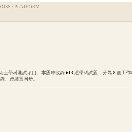
ROSS · PLATFORM
術士學科測試項目。本題庫收錄
613
道學科試題，分為
8
個工作
收錄、跨裝置同步。