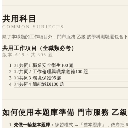
共用科目
COMMON SUBJECTS
除了本職類的工作項目外，
門市服務
乙級
的學科測驗還包含下
共用工作項目（全職類必考）
版本 A18 · 共 395 題
01
共同1 職業安全衛生
100
題
02
共同2 工作倫理與職業道德
100
題
03
共同3 環境保護
95
題
04
共同4 節能減碳
100
題
如何使用本題庫準備
門市服務
乙級
先做一輪整本題庫：
練習模式 →「整本題庫」，依序把
6