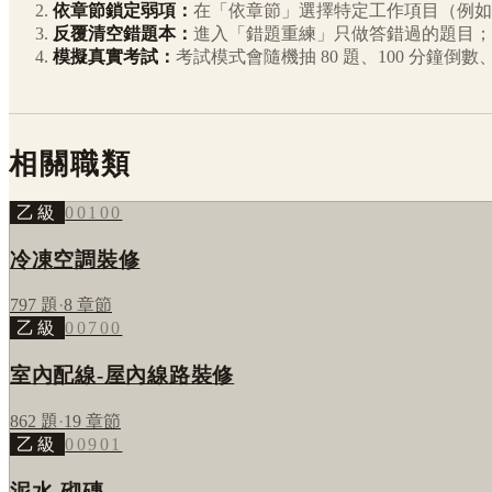
依章節鎖定弱項：
在「依章節」選擇特定工作項目（例如
反覆清空錯題本：
進入「錯題重練」只做答錯過的題目；
模擬真實考試：
考試模式會隨機抽 80 題、100 分鐘
相關職類
乙級
00100
冷凍空調裝修
797
題
·
8
章節
乙級
00700
室內配線-屋內線路裝修
862
題
·
19
章節
乙級
00901
泥水-砌磚