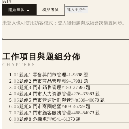
A14
開始練習 →
模擬考試
進入主控台
未登入也可使用訪客模式；登入後錯題與成績會跨裝置同步。
工作項目與題組分佈
CHAPTERS
01
題組1 零售與門市管理
#
1
–
98
98
題
02
題組2 門市商品管理
#
99
–
179
81
題
03
題組3 門市銷售管理
#
180
–
275
96
題
04
題組4 門市人力資源管理
#
276
–
338
63
題
05
題組5 門市營運計劃與管理
#
339
–
408
70
題
06
題組6 門市商圈經營
#
409
–
467
59
題
07
題組7 門市顧客服務管理
#
468
–
540
73
題
08
題組8 危機處理
#
541
–
613
73
題