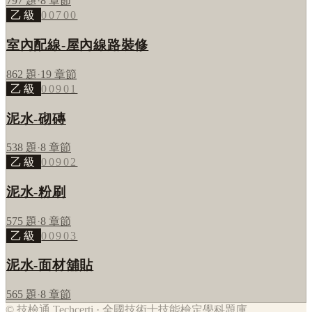
797
題
·
8
章節
乙級
00700
室內配線-屋內線路裝修
862
題
·
19
章節
乙級
00901
泥水-砌磚
538
題
·
8
章節
乙級
00902
泥水-粉刷
575
題
·
8
章節
乙級
00903
泥水-面材舖貼
565
題
·
8
章節
© 技檢通 Techcerti · 全國技術士技能檢定學科題庫