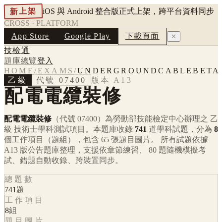
新上架
iOS 與 Android 整合版正式上架，跨平台資料同步
CROSS · PLATFORM
App Store
Google Play
下載頁面
✕
技檢通
題庫總覽
登入
HOME
/
EXAMS
/
UNDERGROUNDCABLEBETA
乙級
代號
07400
版本
A13
配電電纜裝修
配電電纜裝修
（代號 07400）
為勞動部技能檢定中心辦理之
乙
級
技術士學科測試項目。本題庫收錄
741
道學科試題，分為
8
個工作項目（題組），包含
65
張題目圖片。 所有試題依據
A13
版公告題庫整理，支援依章節練習、 80 題隨機模擬考
試、錯題自動收錄、跨裝置同步。
總題數
741
題
工作項目
8
組
題目圖片