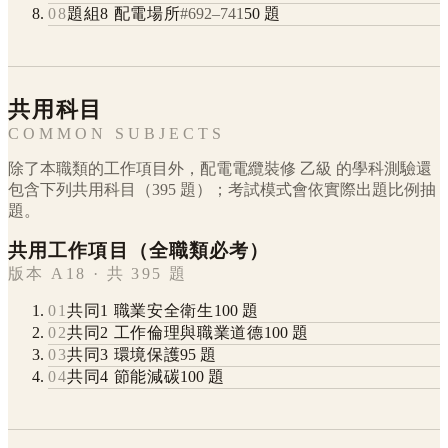
08
題組8 配電場所
#
692
–
741
50
題
共用科目
COMMON SUBJECTS
除了本職類的工作項目外，
配電電纜裝修
乙級
的學科測驗還
包含下列共用科目（
395
題）；考試模式會依實際出題比例抽
題。
共用工作項目（全職類必考）
版本 A18 · 共 395 題
01
共同1 職業安全衛生
100
題
02
共同2 工作倫理與職業道德
100
題
03
共同3 環境保護
95
題
04
共同4 節能減碳
100
題