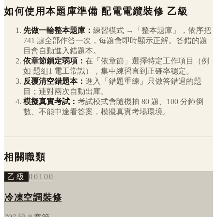
如何使用本題庫準備
配電電纜裝修
乙級
先做一輪整本題庫：
練習模式 →「整本題庫」，依序把
741
題全部作答一次，每題會即時顯示正解。答錯的題
目會自動進入錯題本。
依章節鎖定弱項：
在「依章節」選擇特定工作項目（例
如
題組1 電工常識
），集中練習直到正確率穩定。
反覆清空錯題本：
進入「錯題重練」只做答錯過的題
目；連對兩次自動出庫。
模擬真實考試：
考試模式會隨機抽 80 題、100 分鐘倒
數、不能中途看答案，模擬真實考場環境。
相關職類
乙級
00100
冷凍空調裝修