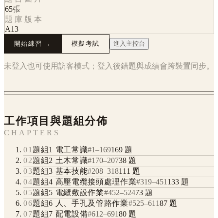
65
張
題庫版本
A13
開始練習 →
模擬考試
進入主控台
未登入也可使用訪客模式；登入後錯題與成績會跨裝置同步。
工作項目與題組分佈
CHAPTERS
01
題組1 電工常識
#
1
–
169
169
題
02
題組2 土木常識
#
170
–
207
38
題
03
題組3 基本技能
#
208
–
318
111
題
04
題組4 高壓電纜接頭處理作業
#
319
–
451
133
題
05
題組5 電纜敷設作業
#
452
–
524
73
題
06
題組6 人、手孔及管路作業
#
525
–
611
87
題
07
題組7 配電設備
#
612
–
691
80
題