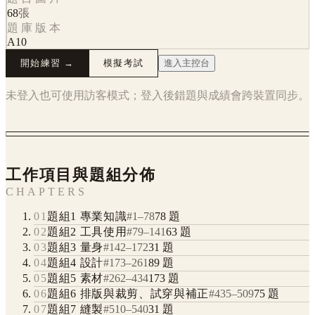
68
張
題庫版本
A10
開始練習 →
模擬考試
進入主控台
未登入也可使用訪客模式；登入後錯題與成績會跨裝置同步。
工作項目與題組分佈
CHAPTERS
01
題組1 專業知識
#
1
–
78
78
題
02
題組2 工具使用
#
79
–
141
63
題
03
題組3 量身
#
142
–
172
31
題
04
題組4 設計
#
173
–
261
89
題
05
題組5 素材
#
262
–
434
173
題
06
題組6 排版與裁剪、試穿與補正
#
435
–
509
75
題
07
題組7 縫製
#
510
–
540
31
題