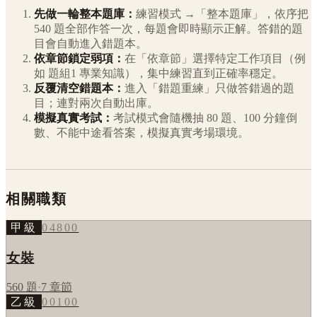
先做一輪整本題庫：
練習模式 →「整本題庫」，依序把
540
題全部作答一次，每題會即時顯示正解。答錯的題
目會自動進入錯題本。
依章節鎖定弱項：
在「依章節」選擇特定工作項目（例
如
題組1 專業知識
），集中練習直到正確率穩定。
反覆清空錯題本：
進入「錯題重練」只做答錯過的題
目；連對兩次自動出庫。
模擬真實考試：
考試模式會隨機抽 80 題、100 分鐘倒
數、不能中途看答案，模擬真實考場環境。
相關職類
甲級
04800
女裝
560
題
·
7
章節
乙級
00100