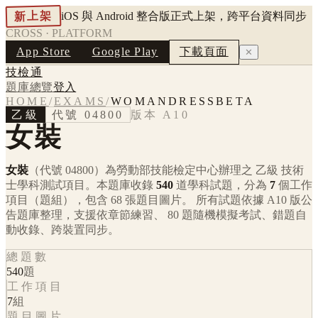
新上架
iOS 與 Android 整合版正式上架，跨平台資料同步
CROSS · PLATFORM
App Store
Google Play
下載頁面
✕
技檢通
題庫總覽
登入
HOME
/
EXAMS
/
WOMANDRESSBETA
乙級
代號
04800
版本
A10
女裝
女裝
（代號 04800）
為勞動部技能檢定中心辦理之
乙級
技術
士學科測試項目。本題庫收錄
540
道學科試題，分為
7
個工作
項目（題組），包含
68
張題目圖片。 所有試題依據
A10
版公
告題庫整理，支援依章節練習、 80 題隨機模擬考試、錯題自
動收錄、跨裝置同步。
總題數
540
題
工作項目
7
組
題目圖片