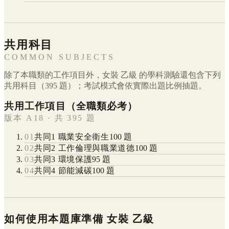
共用科目
COMMON SUBJECTS
除了本職類的工作項目外，
女裝
乙級
的學科測驗還包含下列
共用科目（
395
題）；考試模式會依實際出題比例抽題。
共用工作項目（全職類必考）
版本 A18 · 共 395 題
01
共同1 職業安全衛生
100
題
02
共同2 工作倫理與職業道德
100
題
03
共同3 環境保護
95
題
04
共同4 節能減碳
100
題
如何使用本題庫準備
女裝
乙級